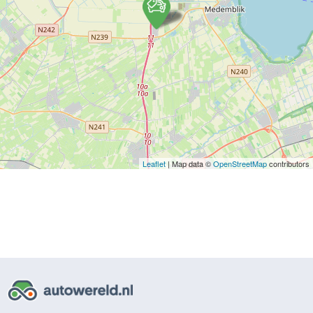
Leaflet
| Map data ©
OpenStreetMap
contributors