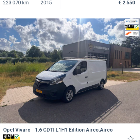
223.070 km
2015
€ 2.550
Opel Vivaro
1.6 CDTI L1H1 Edition Airco.Airco