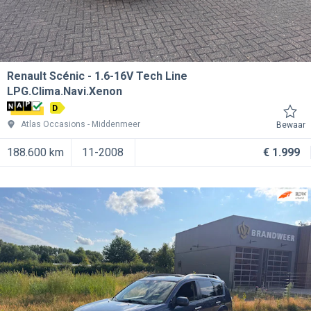
Renault Scénic
1.6-16V Tech Line
LPG.Clima.Navi.Xenon
D
Atlas Occasions
Middenmeer
Bewaar
188.600 km
11-2008
€ 1.999