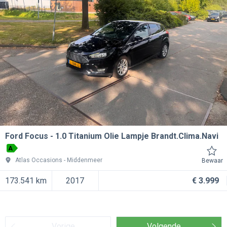
Ford Focus
1.0 Titanium Olie Lampje Brandt.Clima.Navi
A
Atlas Occasions
Middenmeer
Bewaar
173.541 km
2017
€ 3.999
Vorige
Volgende