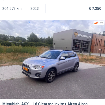
201.573 km
2023
€ 7.250
Mitsubishi ASX
1.6 Cleartec Invite+ Airco.Airco