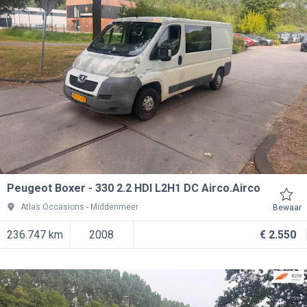
Peugeot Boxer
330 2.2 HDI L2H1 DC Airco.Airco
Atlas Occasions
Middenmeer
Bewaar
236.747 km
2008
€ 2.550