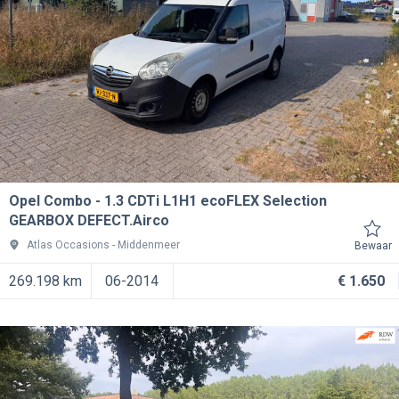
Opel Combo
1.3 CDTi L1H1 ecoFLEX Selection
GEARBOX DEFECT.Airco
Atlas Occasions
Middenmeer
Bewaar
269.198 km
06-2014
€ 1.650