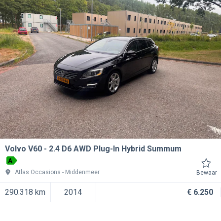
Volvo V60
2.4 D6 AWD Plug-In Hybrid Summum
A
Atlas Occasions
Middenmeer
Bewaar
290.318 km
2014
€ 6.250