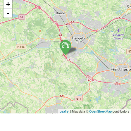
+
-
Leaflet
| Map data ©
OpenStreetMap
contributors