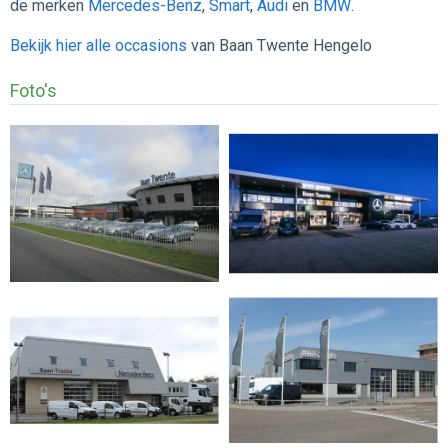
de merken
Mercedes-Benz
,
Smart
,
Audi
en
BMW
.
Bekijk hier alle occasions
van Baan Twente Hengelo
Foto's