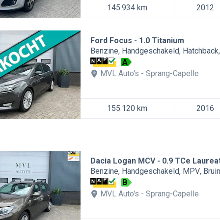
145.934 km
2012
Ford Focus
1.0 Titanium
Benzine
Handgeschakeld
Hatchback
A
MVL Auto's
Sprang-Capelle
155.120 km
2016
Dacia Logan MCV
0.9 TCe Laurea
Benzine
Handgeschakeld
MPV
Brui
B
MVL Auto's
Sprang-Capelle