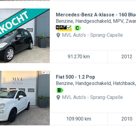
Mercedes-Benz A-klasse
160 Bl
Benzine
Handgeschakeld
MPV
Zwar
C
MVL Auto's
Sprang-Capelle
91.270 km
2012
Fiat 500
1.2 Pop
Benzine
Handgeschakeld
Hatchback
B
MVL Auto's
Sprang-Capelle
109.900 km
2010