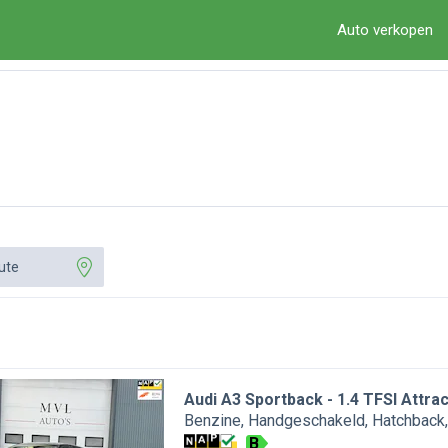
Auto verkopen
ute
Audi A3 Sportback
1.4 TFSI Attra
Benzine
Handgeschakeld
Hatchback
B