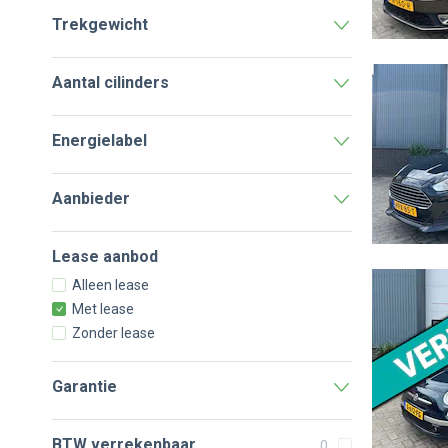
Trekgewicht
Aantal cilinders
Energielabel
Aanbieder
Lease aanbod
Alleen lease
Met lease
Zonder lease
Garantie
BTW verrekenbaar
0