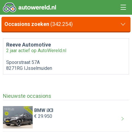
Occasions zoeken
(342.254)
Reeve Automotive
2 jaar actief op AutoWereld.nl
Spoorstraat 57A
8271RG IJsselmuiden
Nieuwste occasions
BMW iX3
€ 29.950