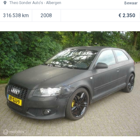
Theo Sonder Auto's
Albergen
Bewaar
316.538 km
2008
€ 2.350