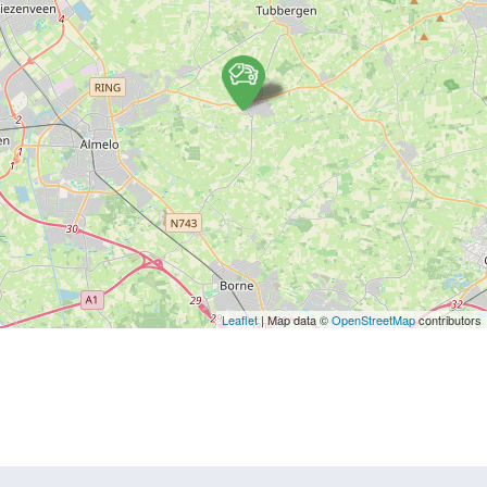
Leaflet
| Map data ©
OpenStreetMap
contributors