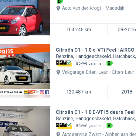
B
Auto van der Krogt
Maasdijk
103.246 km
08-2016
Citroën C1
1.0 e-VTi Feel | AIRC
Benzine
Handgeschakeld
Hatchback
B
BOVAG garantie
Vakgarage Etten-Leur
Etten-Leur
120.487 km
2018
Citroën C1
1.0 E-VTI 5 deurs Feel
Benzine
Handgeschakeld
Hatchback
B
BOVAG garantie
Autoservice Zwart
Alphen aan den