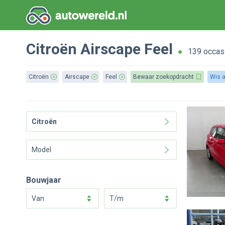
Citroën
Airscape
Feel
139 occas
Citroën
Airscape
Feel
Bewaar zoekopdracht
Wis a
Citroën
Model
Bouwjaar
van
t/m