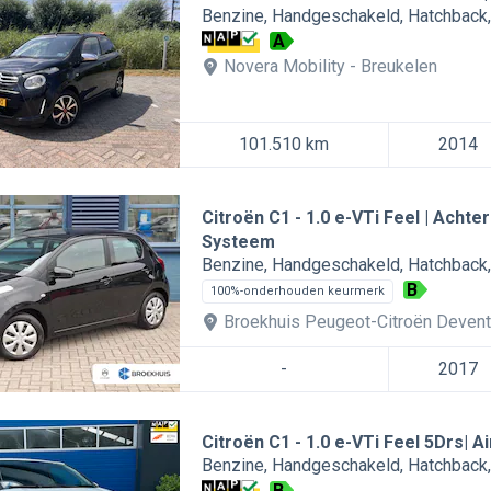
Benzine
Handgeschakeld
Hatchback
A
Novera Mobility
Breukelen
101.510 km
2014
Citroën C1
1.0 e-VTi Feel | Achte
Systeem
Benzine
Handgeschakeld
Hatchback
B
100%-onderhouden keurmerk
Broekhuis Peugeot-Citroën Devent
-
2017
Citroën C1
1.0 e-VTi Feel 5Drs| A
Benzine
Handgeschakeld
Hatchback
B