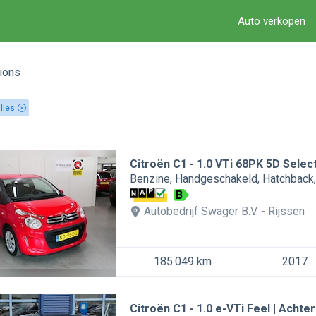
Auto verkopen
ions
lles
Citroën C1
1.0 VTi 68PK 5D Sele
Benzine
Handgeschakeld
Hatchback
B
Autobedrijf Swager B.V.
Rijssen
185.049 km
2017
Citroën C1
1.0 e-VTi Feel | Achte