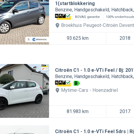
1(startblokkering
Benzine
Handgeschakeld
Hatchback
BOVAG garantie
100%-onderhoud
Broekhuis Peugeot-Citroën Devent
93.625 km
2018
Citroën C1
1.0 e-VTi Feel / Bj: 201
Benzine
Handgeschakeld
Hatchback
B
Mytime-Cars
Hoenzadriel
81.983 km
2017
Citroën C1
1.0 e-VTi Feel 5drs | 