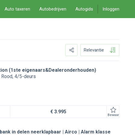
Auto taxeren
Autobedrijven
Autogids
Inloggen
Relevantie
ction (1ste eigenaars&Dealeronderhouden)
Rood
4/5-deurs
€ 3.995
Bewaar
rbank in delen neerklapbaar | Airco | Alarm klasse