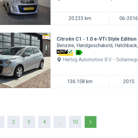
20.233 km
06-2016
Citroën C1
1.0 e-VTi Style Edition 
Benzine
Handgeschakeld
Hatchback
A
Hartog Automotive B.V.
Scharneg
136.158 km
2015
2
3
4
…
10