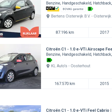
Benzine
Handgeschakeld
Hatchback
B
BOVAG garantie
Bertens Oisterwijk B.V.
Oisterwijk
87.196 km
2017
Citroën C1
1.0 e-VTi Airscape Fee
Benzine
Handgeschakeld
Hatchback
A
KL Auto's
Oosterhout
167.570 km
2015
Citroën C1
1.0 e-VTi Feel Cabrio |