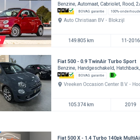
Benzine
Automaat
Cabriolet
Rood
2
BOVAG garantie
100%-onderhoud
Auto Christiaan BV
Blokzijl
149.805 km
11-2016
Fiat 500
0.9 TwinAir Turbo Sport
Benzine
Handgeschakeld
Hatchback
B
BOVAG garantie
Vreeken Occasion Center B.V.
Ho
105.374 km
2019
Fiat 500 X
1.4 Turbo 140pk MultiA