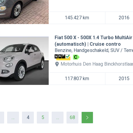
145.427 km
2016
Fiat 500 X
500X 1.4 Turbo MultiAir
(automatisch) | Cruise contro
Benzine
Handgeschakeld
SUV / Ter
C
Motorhuis Den Haag Binckhorstlaa
117.807 km
2015
…
4
5
…
68