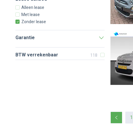
Alleen lease
Met lease
Zonder lease
Garantie
BTW verrekenbaar
118
1