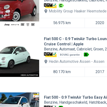
Benzine
Handgeschakeld
Cabriolet
C
Mobility Group Haaker Heemstede 
56.975 km
2020
Fiat 500 C
0.9 TwinAir Turbo Loung
Cruise Control | Apple
Benzine
Automaat
Cabriolet
Groen
2
A
BOVAG garantie
Hedin Automotive Assen
Assen
80.170 km
2017
Fiat 500
0.9 TwinAir Turbo Easy A
Benzine
Handgeschakeld
Hatchback