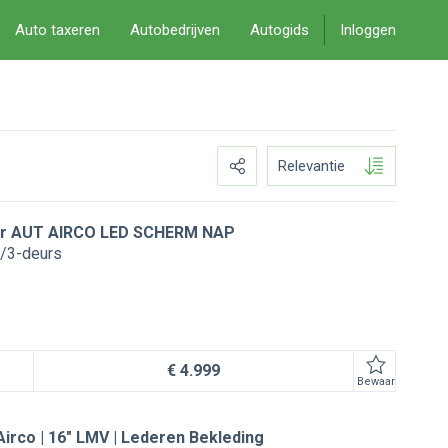
Auto taxeren
Autobedrijven
Autogids
Inloggen
Relevantie
tar AUT AIRCO LED SCHERM NAP
/3-deurs
€ 4.999
Bewaar
Airco | 16" LMV | Lederen Bekleding