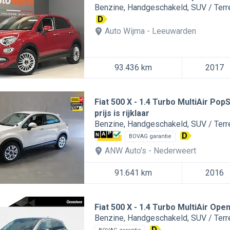
Benzine
Handgeschakeld
SUV / Ter
D
Auto Wijma
Leeuwarden
93.436 km
2017
Fiat 500 X
1.4 Turbo MultiAir Pop
prijs is rijklaar
Benzine
Handgeschakeld
SUV / Ter
D
BOVAG garantie
ANW Auto's
Nederweert
91.641 km
2016
Fiat 500 X
1.4 Turbo MultiAir Openi
Benzine
Handgeschakeld
SUV / Ter
D