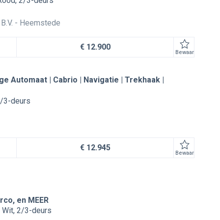
Rood
2/3-deurs
B.V.
Heemstede
€ 12.900
Bewaar
e Automaat | Cabrio | Navigatie | Trekhaak |
/3-deurs
€ 12.945
Bewaar
irco, en MEER
Wit
2/3-deurs