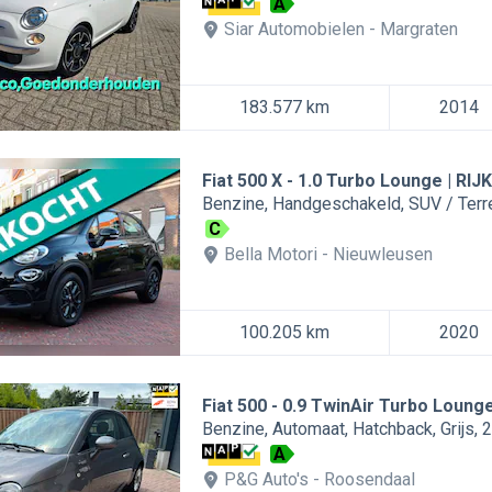
A
Siar Automobielen
Margraten
183.577 km
2014
Fiat 500 X
1.0 Turbo Lounge | RIJ
Benzine
Handgeschakeld
SUV / Ter
C
Bella Motori
Nieuwleusen
100.205 km
2020
Fiat 500
0.9 TwinAir Turbo Loung
Benzine
Automaat
Hatchback
Grijs
2
A
P&G Auto's
Roosendaal