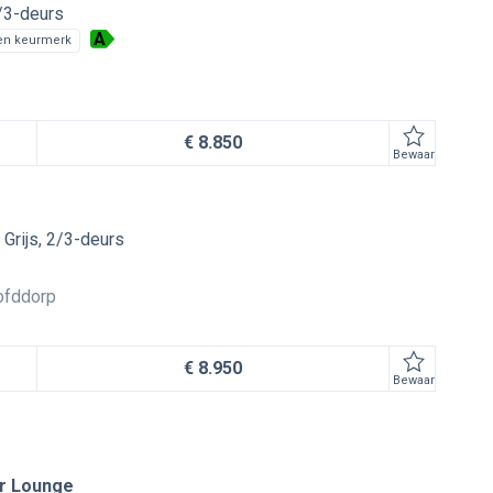
/3-deurs
A
en keurmerk
€ 8.850
Bewaar
Grijs
2/3-deurs
ofddorp
€ 8.950
Bewaar
ir Lounge