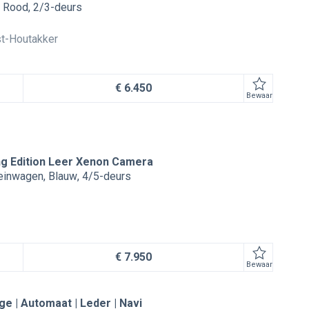
Rood
2/3-deurs
st-Houtakker
€ 6.450
Bewaar
ng Edition Leer Xenon Camera
reinwagen
Blauw
4/5-deurs
€ 7.950
Bewaar
e | Automaat | Leder | Navi