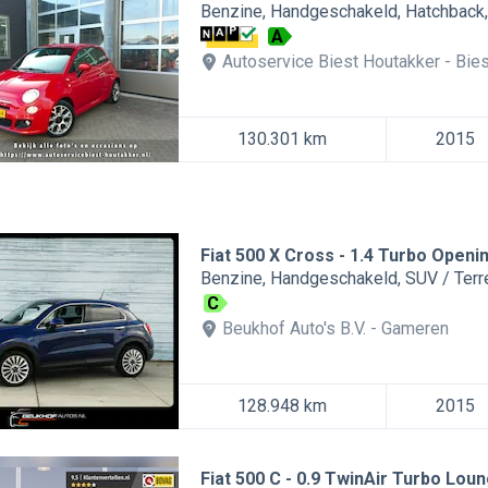
Benzine
Handgeschakeld
Hatchback
A
Autoservice Biest Houtakker
Bie
130.301 km
2015
Fiat 500 X Cross
1.4 Turbo Openi
Benzine
Handgeschakeld
SUV / Ter
C
Beukhof Auto's B.V.
Gameren
128.948 km
2015
Fiat 500 C
0.9 TwinAir Turbo Loung