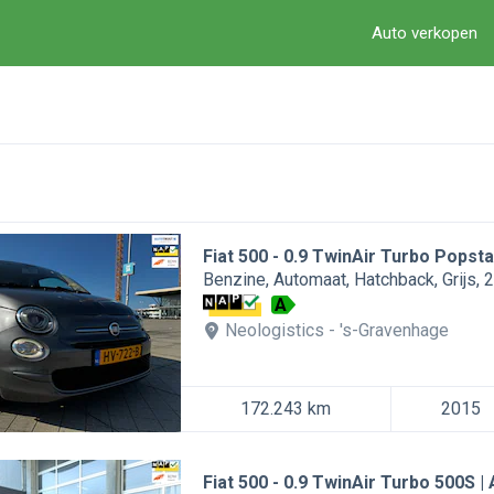
Auto verkopen
Fiat 500
0.9 TwinAir Turbo Pops
Benzine
Automaat
Hatchback
Grijs
2
A
Neologistics
's-Gravenhage
172.243 km
2015
Fiat 500
0.9 TwinAir Turbo 500S | 