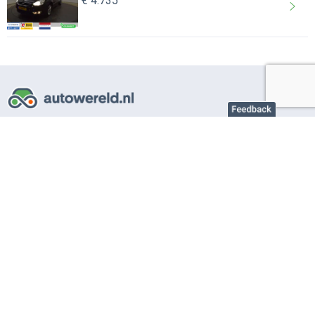
€ 4.735
Over AutoWereld.nl
Adverteren autobedrijven
Adverteren particulier
Support
Veelgestelde vragen
Gebruiksvoorwaarden
Privacy instellingen
Privacybeleid