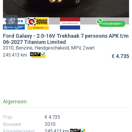
Ford
Galaxy
-
2.0-16V Trekhaak 7 persoons APK t/m
06-2027 Titanium Limited
2010, Benzine, Handgeschakeld, MPV, Zwart
245.413 km
€ 4.735
Algemeen
Prijs
€ 4.735
Bouwjaar
2010
Kilometerstand
245.413 km