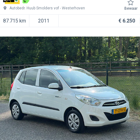
C
Autobedr. Huub Smolders vof
Westerhoven
Bewaar
87.715 km
2011
€ 6.250