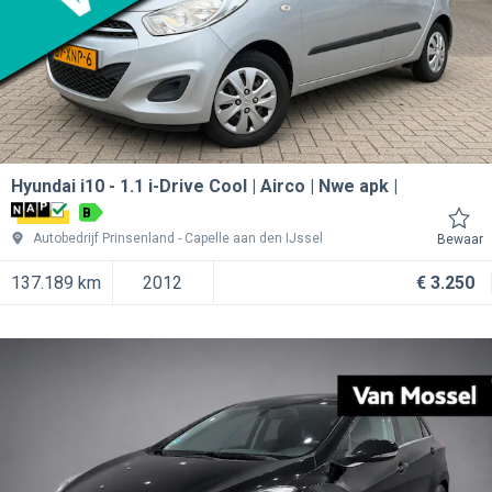
Hyundai i10
1.1 i-Drive Cool | Airco | Nwe apk |
B
Autobedrijf Prinsenland
Capelle aan den IJssel
Bewaar
137.189 km
2012
€ 3.250