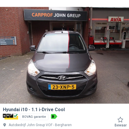
Hyundai i10
1.1 i-Drive Cool
B
BOVAG garantie
Autobedrijf John Greup VOF
Bergharen
Bewaar