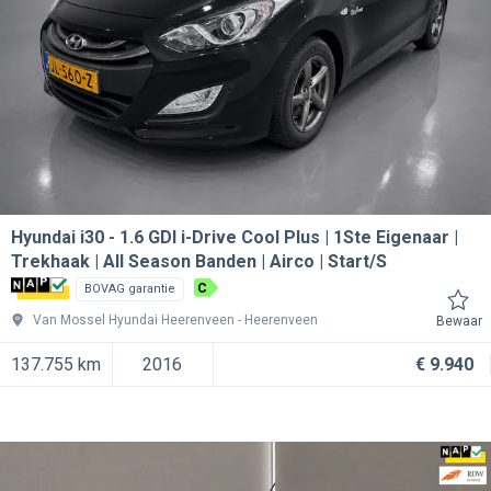
Hyundai i30
1.6 GDI i-Drive Cool Plus | 1Ste Eigenaar |
Trekhaak | All Season Banden | Airco | Start/S
C
BOVAG garantie
Van Mossel Hyundai Heerenveen
Heerenveen
Bewaar
137.755 km
2016
€ 9.940