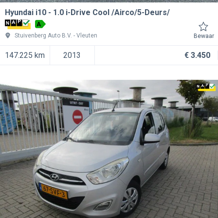
Hyundai i10
1.0 i-Drive Cool /Airco/5-Deurs/
A
Stuivenberg Auto B.V.
Vleuten
Bewaar
147.225 km
2013
€ 3.450