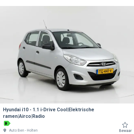
Hyundai i10
1.1 i-Drive Cool|Elektrische
ramen|Airco|Radio
B
Auto Ben
Holten
Bewaar