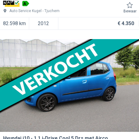
A
Auto Service Kugel
Tjuchem
Bewaar
82.598 km
2012
€ 4.350
Hyundai i10
1.1 i-Drive Cool 5 Drs met Airco