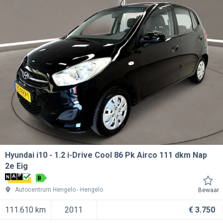
Hyundai i10
1.2 i-Drive Cool 86 Pk Airco 111 dkm Nap
2e Eig
B
Autocentrum Hengelo
Hengelo
Bewaar
111.610 km
2011
€ 3.750