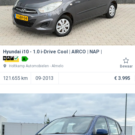
Hyundai i10
1.0 i-Drive Cool | AIRCO | NAP |
A
Holtkamp Automobielen
Almelo
Bewaar
121.655 km
09-2013
€ 3.995