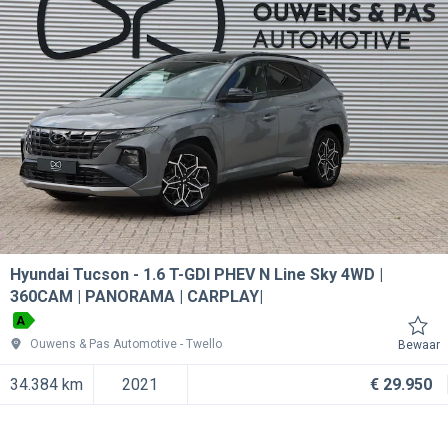
Hyundai Tucson
1.6 T-GDI PHEV N Line Sky 4WD |
360CAM | PANORAMA | CARPLAY|
A
Ouwens & Pas Automotive
Twello
Bewaar
34.384 km
2021
€ 29.950