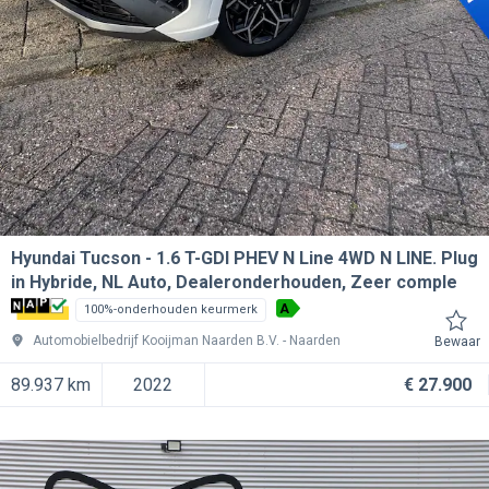
Hyundai Tucson
1.6 T-GDI PHEV N Line 4WD N LINE. Plug
in Hybride, NL Auto, Dealeronderhouden, Zeer comple
A
100%-onderhouden keurmerk
Automobielbedrijf Kooijman Naarden B.V.
Naarden
Bewaar
89.937 km
2022
€ 27.900