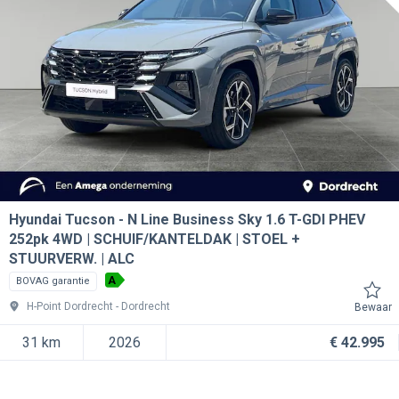
Hyundai Tucson
N Line Business Sky 1.6 T-GDI PHEV
252pk 4WD | SCHUIF/KANTELDAK | STOEL +
STUURVERW. | ALC
A
BOVAG garantie
H-Point Dordrecht
Dordrecht
Bewaar
31 km
2026
€ 42.995