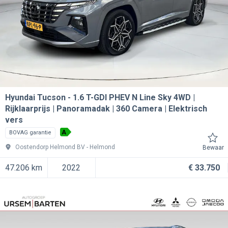
Hyundai Tucson
1.6 T-GDI PHEV N Line Sky 4WD |
Rijklaarprijs | Panoramadak | 360 Camera | Elektrisch
vers
A
BOVAG garantie
Oostendorp Helmond BV
Helmond
Bewaar
47.206 km
2022
€ 33.750