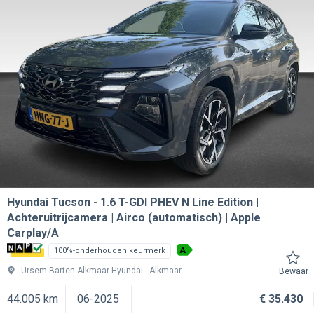
Hyundai Tucson
1.6 T-GDI PHEV N Line Edition |
Achteruitrijcamera | Airco (automatisch) | Apple
Carplay/A
A
100%-onderhouden keurmerk
Ursem Barten Alkmaar Hyundai
Alkmaar
Bewaar
44.005 km
06-2025
€ 35.430