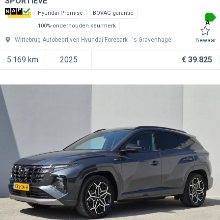
SPORTIEVE
Hyundai Promise
BOVAG garantie
A
100%-onderhouden keurmerk
Wittebrug Autobedrijven Hyundai Forepark
's-Gravenhage
Bewaar
5.169 km
2025
€ 39.825