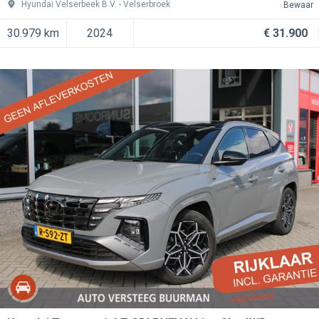
Hyundai Velserbeek B.V.
Velserbroek
Bewaar
30.979 km
2024
€ 31.900