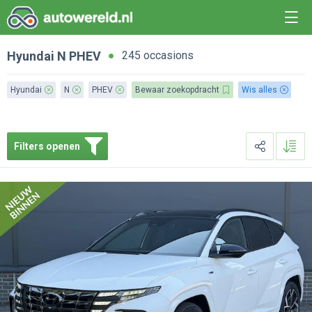
Hyundai
N
PHEV
245 occasions
Hyundai
N
PHEV
Bewaar zoekopdracht
Wis alles
Filters openen