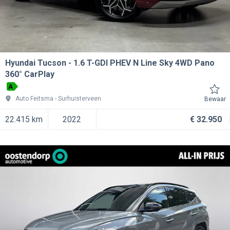
Hyundai Tucson
1.6 T-GDI PHEV N Line Sky 4WD Pano
360° CarPlay
A
Auto Feitsma
Surhuisterveen
Bewaar
22.415 km
2022
€ 32.950