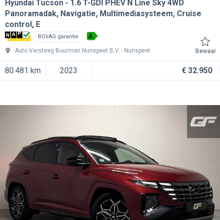
Hyundai Tucson
1.6 T-GDI PHEV N Line Sky 4WD
Panoramadak, Navigatie, Multimediasysteem, Cruise
control, E
A
BOVAG garantie
Auto Versteeg Buurman Nunspeet B.V.
Nunspeet
Bewaar
80.481 km
2023
€ 32.950