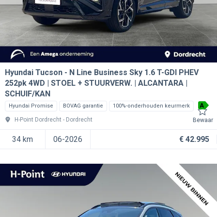
Hyundai Tucson
N Line Business Sky 1.6 T-GDI PHEV
252pk 4WD | STOEL + STUURVERW. | ALCANTARA |
SCHUIF/KAN
A
Hyundai Promise
BOVAG garantie
100%-onderhouden keurmerk
H-Point Dordrecht
Dordrecht
Bewaar
34 km
06-2026
€ 42.995