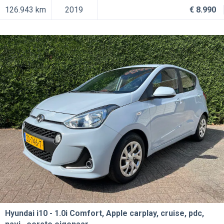
126.943 km
2019
€ 8.990
Hyundai i10
1.0i Comfort, Apple carplay, cruise, pdc,