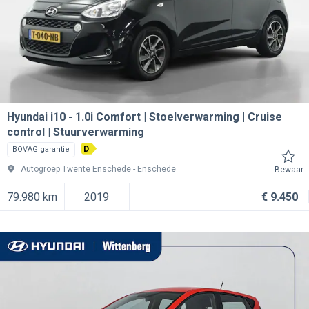
Hyundai i10
1.0i Comfort | Stoelverwarming | Cruise
control | Stuurverwarming
D
BOVAG garantie
Autogroep Twente Enschede
Enschede
Bewaar
79.980 km
2019
€ 9.450