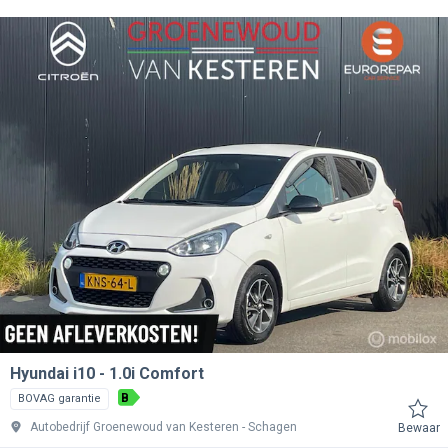
Hyundai i10
1.0i Comfort
B
BOVAG garantie
Autobedrijf Groenewoud van Kesteren
Schagen
Bewaar