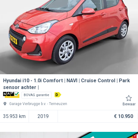
Hyundai i10
1.0i Comfort | NAVI | Cruise Control | Park
sensor achter |
D
BOVAG garantie
Garage Verbrugge b.v.
Terneuzen
Bewaar
35.953 km
2019
€ 10.950