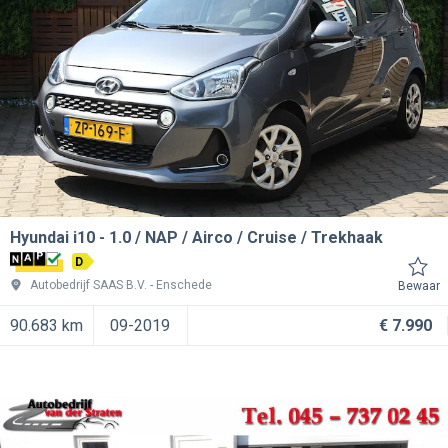
Hyundai i10
1.0 / NAP / Airco / Cruise / Trekhaak
D
Autobedrijf SAAS B.V.
Enschede
Bewaar
90.683 km
09-2019
€ 7.990