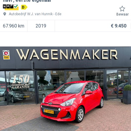
navi , eerste eigenaar
D
Autobedrijf W.J. van Hunnik
Ede
Bewaar
67.960 km
2019
€ 9.450