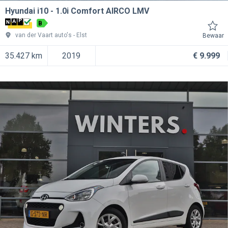
Hyundai i10
1.0i Comfort AIRCO LMV
B
van der Vaart auto's
Elst
Bewaar
35.427 km
2019
€ 9.999