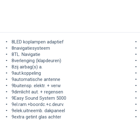
8LED koplampen adaptief
8navigatiesysteem
8TL. Navigatie
8verlenging (klapdeuren)
8zij airbag(s) a.
9aut.koppeling
9automatische antenne
9buitensp. elektr. + verw
9dimlicht aut. + regensen
9Easy Sound System 5000
9el.ram.+boordc.+c.deurv.
9elek.uitneemb. dakpaneel
9extra getint glas achter