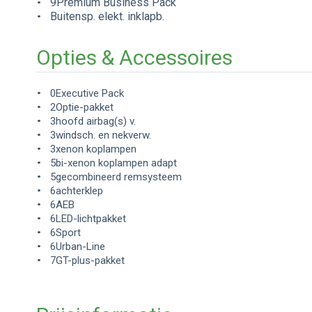
9Premium Business Pack
Buitensp. elekt. inklapb.
Opties & Accessoires
0Executive Pack
2Optie-pakket
3hoofd airbag(s) v.
3windsch. en nekverw.
3xenon koplampen
5bi-xenon koplampen adapt
5gecombineerd remsysteem
6achterklep
6AEB
6LED-lichtpakket
6Sport
6Urban-Line
7GT-plus-pakket