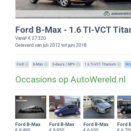
Ford B-Max - 1.6 TI-VCT Tit
Vanaf € 27.320
Geleverd van juli 2012 tot juni 2018
Ford
B-Max
5-deurs / MPV
1.6 TI-VCT Titanium
Wis
Occasions op
AutoWereld.nl
Ford B-Max
Ford B-Max
Ford B-Max
Ford 
€ 9.495
€ 9.950
€ 6.650
€ 6.75