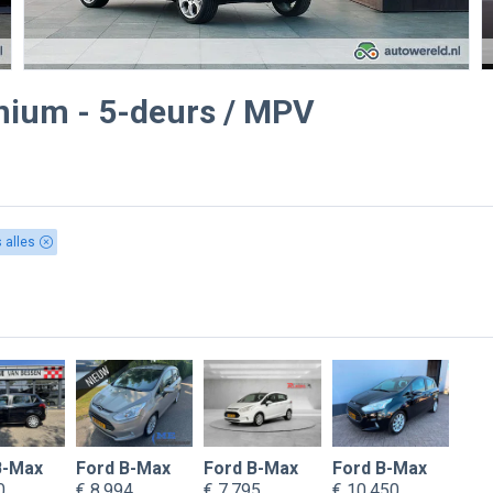
anium - 5-deurs / MPV
 alles
B-Max
Ford B-Max
Ford B-Max
Ford B-Max
0
€ 8.994
€ 7.795
€ 10.450