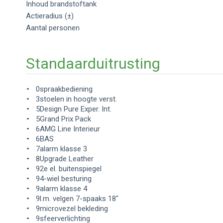
Inhoud brandstoftank
Actieradius (±)
Aantal personen
Standaarduitrusting
0spraakbediening
3stoelen in hoogte verst.
5Design Pure Exper. Int.
5Grand Prix Pack
6AMG Line Interieur
6BAS
7alarm klasse 3
8Upgrade Leather
92e el. buitenspiegel
94-wiel besturing
9alarm klasse 4
9l.m. velgen 7-spaaks 18"
9microvezel bekleding
9sfeerverlichting