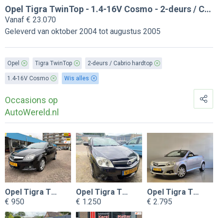
Opel Tigra TwinTop - 1.4-16V Cosmo - 2-deurs / Cabriolet
Vanaf € 23.070
Geleverd van oktober 2004 tot augustus 2005
Opel
Tigra TwinTop
2-deurs / Cabrio hardtop
1.4-16V Cosmo
Wis alles
Occasions op
AutoWereld.nl
Opel Tigra TwinTop
Opel Tigra TwinTop
Opel Tigra TwinTop
€ 950
€ 1.250
€ 2.795