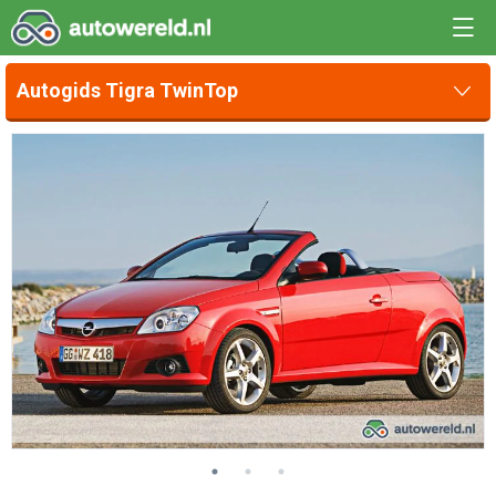
Autogids Tigra TwinTop