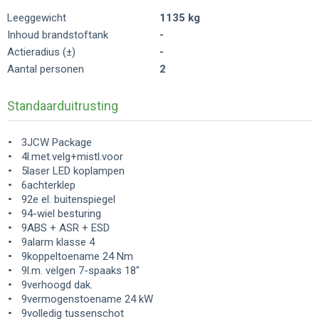
Leeggewicht
1135 kg
Inhoud brandstoftank
-
Actieradius (±)
-
Aantal personen
2
Standaarduitrusting
3JCW Package
4l.met.velg+mistl.voor
5laser LED koplampen
6achterklep
92e el. buitenspiegel
94-wiel besturing
9ABS + ASR + ESD
9alarm klasse 4
9koppeltoename 24 Nm
9l.m. velgen 7-spaaks 18"
9verhoogd dak.
9vermogenstoename 24 kW
9volledig tussenschot