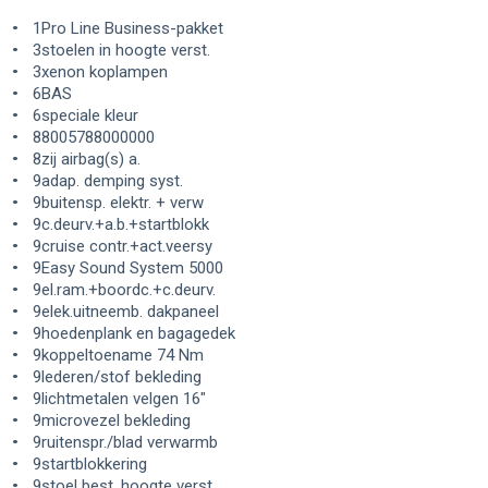
1Pro Line Business-pakket
3stoelen in hoogte verst.
3xenon koplampen
6BAS
6speciale kleur
88005788000000
8zij airbag(s) a.
9adap. demping syst.
9buitensp. elektr. + verw
9c.deurv.+a.b.+startblokk
9cruise contr.+act.veersy
9Easy Sound System 5000
9el.ram.+boordc.+c.deurv.
9elek.uitneemb. dakpaneel
9hoedenplank en bagagedek
9koppeltoename 74 Nm
9lederen/stof bekleding
9lichtmetalen velgen 16"
9microvezel bekleding
9ruitenspr./blad verwarmb
9startblokkering
9stoel best. hoogte verst