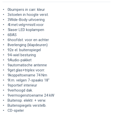
0bumpers in carr. kleur
3stoelen in hoogte verst.
3Wide-Body uitvoering
4l.met.velg+mistl.voor
5laser LED koplampen
6BAS
6hoofdst. voor en achter
8verlenging (klapdeuren)
92e el. buitenspiegel
94-wiel besturing
9Audio-pakket
9automatische antenne
9get.glas+triplex voorr.
9koppeltoename 74 Nm
9l.m. velgen 7-spaaks 18"
9sportief interieur
9verhoogd dak.
9vermogenstoename 24 kW
Buitensp. elektr. + verw.
Buitenspiegels verstelb.
CD-speler