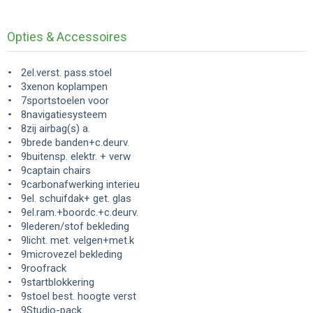
Opties & Accessoires
2el.verst. pass.stoel
3xenon koplampen
7sportstoelen voor
8navigatiesysteem
8zij airbag(s) a.
9brede banden+c.deurv.
9buitensp. elektr. + verw
9captain chairs
9carbonafwerking interieu
9el. schuifdak+ get. glas
9el.ram.+boordc.+c.deurv.
9lederen/stof bekleding
9licht. met. velgen+met.k
9microvezel bekleding
9roofrack
9startblokkering
9stoel best. hoogte verst
9Studio-pack