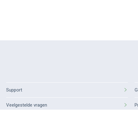
Support
G
Veelgestelde vragen
P
P
C