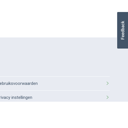
ebruiksvoorwaarden
rivacy instellingen
rivacybeleid
ookiebeleid