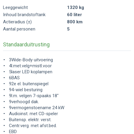
Leeggewicht
1320 kg
Inhoud brandstoftank
60 liter
Actieradius (±)
800 km
Aantal personen
5
Standaarduitrusting
3Wide-Body uitvoering
4l.met.velg+mistl.voor
5laser LED koplampen
6BAS
92e el. buitenspiegel
94-wiel besturing
9l.m. velgen 7-spaaks 18"
9verhoogd dak.
9vermogenstoename 24 kW
Audioinst. met CD-speler
Buitensp. elektr. verst.
Centr.verg. met afst.bed.
EBD