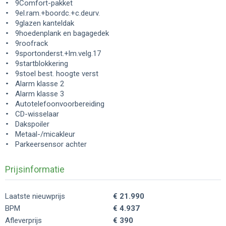
9Comfort-pakket
9el.ram.+boordc.+c.deurv.
9glazen kanteldak
9hoedenplank en bagagedek
9roofrack
9sportonderst.+lm.velg.17
9startblokkering
9stoel best. hoogte verst
Alarm klasse 2
Alarm klasse 3
Autotelefoonvoorbereiding
CD-wisselaar
Dakspoiler
Metaal-/micakleur
Parkeersensor achter
Prijsinformatie
Laatste nieuwprijs
€ 21.990
BPM
€ 4.937
Afleverprijs
€ 390