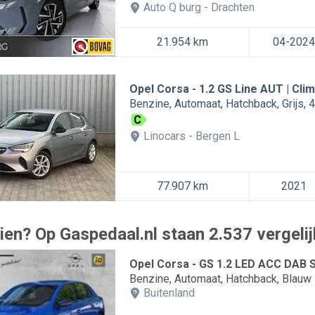
Auto Q burg
Drachten
21.954 km
04-2024
Opel Corsa
1.2 GS Line AUT | Clim
Benzine
Automaat
Hatchback
Grijs
4
C
Linocars
Bergen L
77.907 km
2021
ien? Op Gaspedaal.nl staan 2.537 vergelij
Opel Corsa - GS 1.2 LED ACC DAB
Benzine
Automaat
Hatchback
Blauw
Buitenland