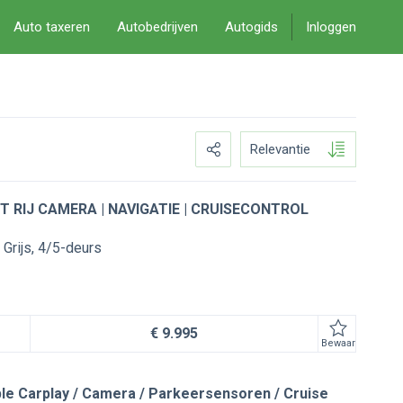
Auto taxeren
Autobedrijven
Autogids
Inloggen
Relevantie
IT RIJ CAMERA | NAVIGATIE | CRUISECONTROL
Grijs
4/5-deurs
€ 9.995
Bewaar
ple Carplay / Camera / Parkeersensoren / Cruise