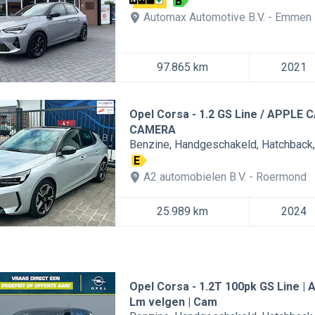
B
Automax Automotive B.V.
Emmen
97.865 km
2021
Opel Corsa
1.2 GS Line / APPLE
CAMERA
Benzine
Handgeschakeld
Hatchback
E
A2 automobielen B.V.
Roermond
25.989 km
2024
Opel Corsa
1.2T 100pk GS Line | A
Lm velgen | Cam