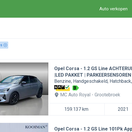
Auto verkopen
es
Opel Corsa
1.2 GS Line ACHTERU
|LED PAKKET | PARKEERSENSOREN
Benzine
Handgeschakeld
Hatchback
B
MC Auto Royal
Grootebroek
159.137 km
2021
Opel Corsa
1.2 GS Line 101Pk Ap