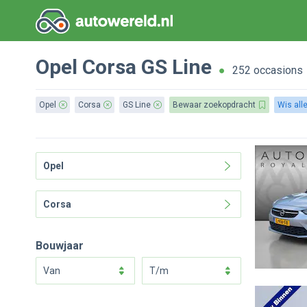
Opel
Corsa
GS Line
252 occasions
Opel
Corsa
GS Line
Bewaar zoekopdracht
Wis all
Opel
Corsa
Bouwjaar
van
t/m