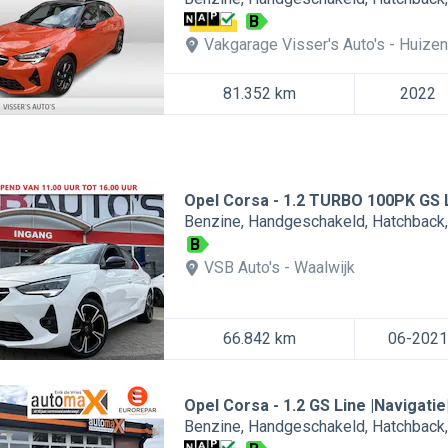
B
Vakgarage Visser's Auto's
Huizen
81.352 km
2022
Opel Corsa
1.2 TURBO 100PK GS
Benzine
Handgeschakeld
Hatchback
B
VSB Auto's
Waalwijk
66.842 km
06-2021
Opel Corsa
1.2 GS Line |Navigatie
Benzine
Handgeschakeld
Hatchback