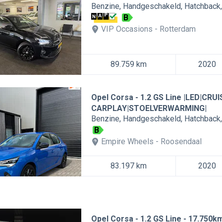
Benzine
Handgeschakeld
Hatchback
B
VIP Occasions
Rotterdam
89.759 km
2020
Opel Corsa
1.2 GS Line |LED|CRU
CARPLAY|STOELVERWARMING|
Benzine
Handgeschakeld
Hatchback
B
Empire Wheels
Roosendaal
83.197 km
2020
Opel Corsa
1.2 GS Line - 17.750km