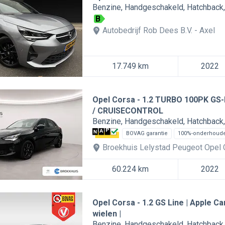
Benzine
Handgeschakeld
Hatchback
B
Autobedrijf Rob Dees B.V.
Axel
17.749 km
2022
Opel Corsa
1.2 TURBO 100PK GS-L
/ CRUISECONTROL
Benzine
Handgeschakeld
Hatchback
BOVAG garantie
100%-onderhoud
Broekhuis Lelystad Peugeot Opel 
60.224 km
2022
Opel Corsa
1.2 GS Line | Apple Ca
wielen |
Benzine
Handgeschakeld
Hatchback