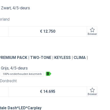
Zwart
4/5-deurs
erland
€ 12.750
Bewaar
 PREMIUM PACK | TWO-TONE | KEYLESS | CLIMA |
Grijs
4/5-deurs
B
100%-onderhouden keurmerk
Dordrecht
€ 14.695
Bewaar
itale Dash*LED*Carplay