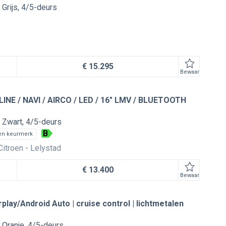
Grijs
4/5-deurs
€ 15.295
Bewaar
INE / NAVI / AIRCO / LED / 16" LMV / BLUETOOTH
Zwart
4/5-deurs
B
en keurmerk
Citroen
Lelystad
€ 13.400
Bewaar
rplay/Android Auto | cruise control | lichtmetalen
Oranje
4/5-deurs