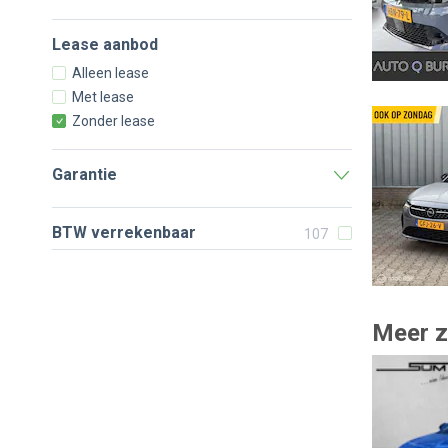
Lease aanbod
Alleen lease
Met lease
Zonder lease
Garantie
BTW verrekenbaar
107
Meer z