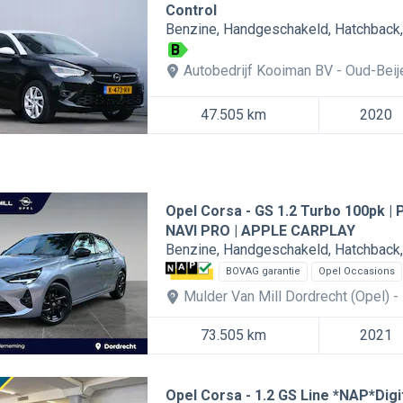
Control
Benzine
Handgeschakeld
Hatchback
B
Autobedrijf Kooiman BV
Oud-Beij
47.505 km
2020
Opel Corsa
GS 1.2 Turbo 100pk |
NAVI PRO | APPLE CARPLAY
Benzine
Handgeschakeld
Hatchback
BOVAG garantie
Opel Occasions
Mulder Van Mill Dordrecht (Opel)
73.505 km
2021
Opel Corsa
1.2 GS Line *NAP*Dig