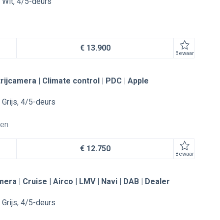
Wit
4/5-deurs
€ 13.900
Bewaar
trijcamera | Climate control | PDC | Apple
Grijs
4/5-deurs
ten
€ 12.750
Bewaar
mera | Cruise | Airco | LMV | Navi | DAB | Dealer
Grijs
4/5-deurs