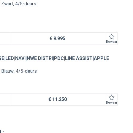
Zwart
4/5-deurs
€ 9.995
Bewaar
ISE|LED|NAVI|NWE DISTRI|PDC|LINE ASSIST|APPLE
Blauw
4/5-deurs
€ 11.250
Bewaar
 -