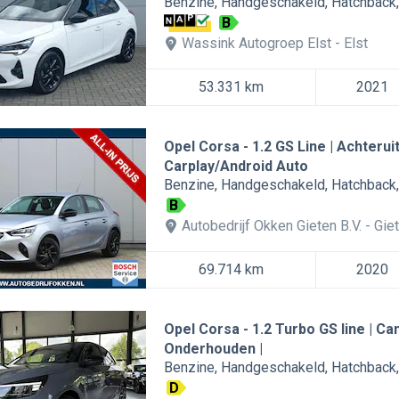
Benzine
Handgeschakeld
Hatchback
B
Wassink Autogroep Elst
Elst
53.331 km
2021
Opel Corsa
1.2 GS Line | Achterui
Carplay/Android Auto
Benzine
Handgeschakeld
Hatchback
B
Autobedrijf Okken Gieten B.V.
Gie
69.714 km
2020
Opel Corsa
1.2 Turbo GS line | Ca
Onderhouden |
Benzine
Handgeschakeld
Hatchback
D