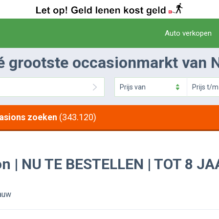
Auto verkopen
é grootste occasionmarkt van 
Prijs
van
Prijs
t/m
asions zoeken
(343.120)
ion | NU TE BESTELLEN | TOT 8 J
lauw