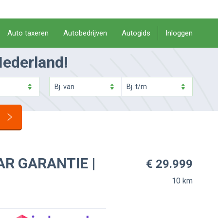
Auto taxeren
Autobedrijven
Autogids
Inloggen
Nederland!
Bj.
van
Bj.
t/m
AAR GARANTIE |
€ 29.999
10 km