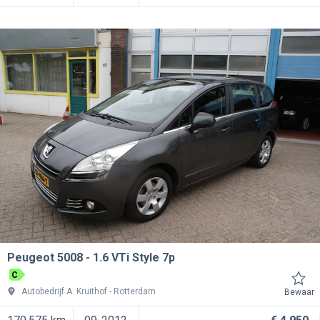
Peugeot 5008
1.6 VTi Style 7p
C
Autobedrijf A. Kruithof
Rotterdam
Bewaar