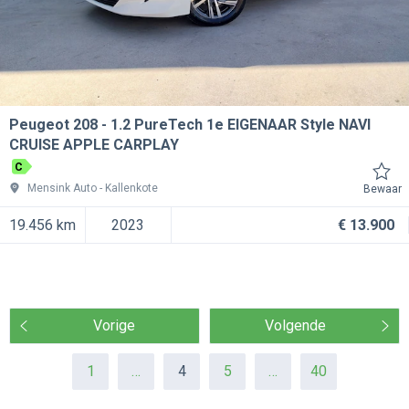
Peugeot 208
1.2 PureTech 1e EIGENAAR Style NAVI
CRUISE APPLE CARPLAY
C
Mensink Auto
Kallenkote
Bewaar
19.456 km
2023
€ 13.900
Vorige
Volgende
1
…
4
5
…
40