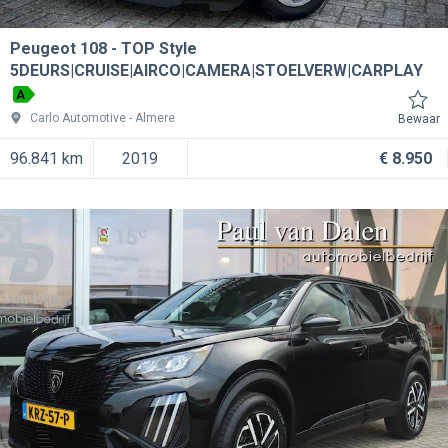
Peugeot 108
TOP Style
5DEURS|CRUISE|AIRCO|CAMERA|STOELVERW|CARPLAY
A
Carlo Automotive
Almere
Bewaar
96.841 km
2019
€ 8.950