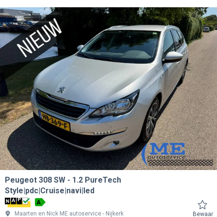
Peugeot 308 SW
1.2 PureTech
Style|pdc|Cruise|navi|led
A
Maarten en Nick ME autoservice
Nijkerk
Bewaar