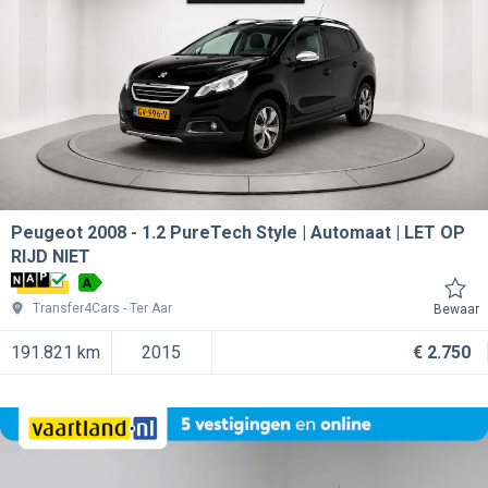
Peugeot 2008
1.2 PureTech Style | Automaat | LET OP
RIJD NIET
A
Transfer4Cars
Ter Aar
Bewaar
191.821 km
2015
€ 2.750