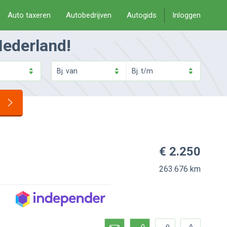
Auto taxeren
Autobedrijven
Autogids
Inloggen
Nederland!
Bj.
van
Bj.
t/m
€ 2.250
263.676 km