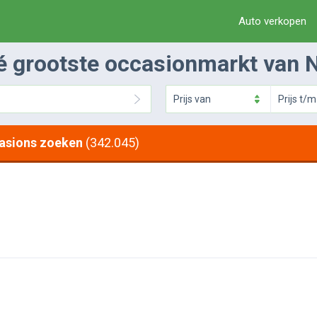
Auto verkopen
é grootste occasionmarkt van 
Prijs
van
Prijs
t/m
asions zoeken
(342.045)