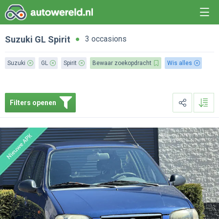
Suzuki
GL
Spirit
3 occasions
Suzuki
GL
Spirit
Bewaar zoekopdracht
Wis alles
Filters openen