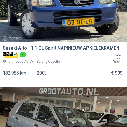
Suzuki Alto
1.1 GL Spirit|NAP|NIEUW APK|ELEKRAMEN
B
Vrijhoeve Auto's
Sprang-Capelle
Bewaar
182.985 km
2003
€ 999