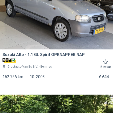
Suzuki Alto
1.1 GL Spirit OPKNAPPER NAP
Grootauto-Van Es B.V.
Eemnes
Bewaar
162.756 km
10-2003
€ 644