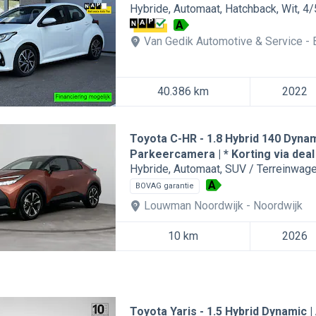
Hybride
Automaat
Hatchback
Wit
4/
A
Van Gedik Automotive & Service
40.386 km
2022
Toyota C-HR
1.8 Hybrid 140 Dynam
Parkeercamera | * Korting via deal
Hybride
Automaat
SUV / Terreinwag
A
BOVAG garantie
Louwman Noordwijk
Noordwijk
10 km
2026
Toyota Yaris
1.5 Hybrid Dynamic |