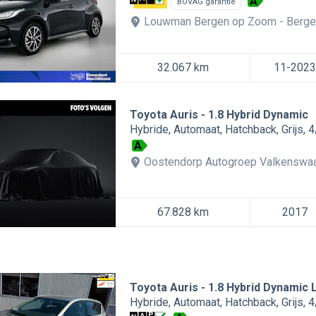
A
BOVAG garantie
Louwman Bergen op Zoom
Berge
32.067 km
11-2023
Toyota Auris
1.8 Hybrid Dynamic
Hybride
Automaat
Hatchback
Grijs
4
A
Oostendorp Autogroep Valkenswa
67.828 km
2017
Toyota Auris
1.8 Hybrid Dynamic
Hybride
Automaat
Hatchback
Grijs
4