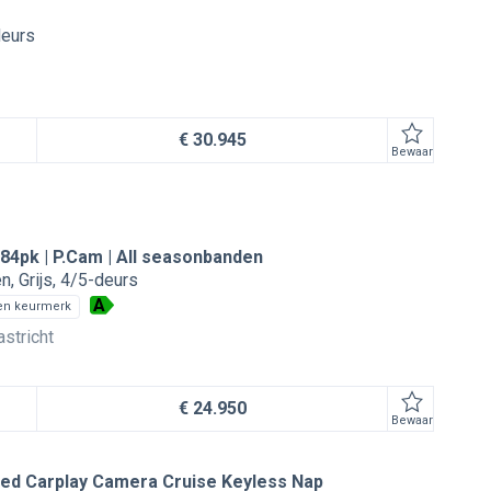
deurs
€ 30.945
Bewaar
84pk | P.Cam | All seasonbanden
en
Grijs
4/5-deurs
A
en keurmerk
stricht
€ 24.950
Bewaar
Led Carplay Camera Cruise Keyless Nap