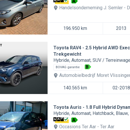
A
Handelsonderneming J. Semler
D
196.950 km
2013
Toyota RAV4
2.5 Hybrid AWD Exec
Trekgewicht
Hybride
Automaat
SUV / Terreinwag
B
BOVAG garantie
Automobielbedrijf Moret Vlissinge
140.565 km
02-2018
Toyota Auris
1.8 Full Hybrid Dy
Hybride
Automaat
Hatchback
Blauw
A
Occasions Ter Aar
Ter Aar