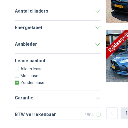
Aantal cilinders
Energielabel
Aanbieder
Lease aanbod
Alleen lease
Met lease
Zonder lease
Garantie
1
BTW verrekenbaar
1804