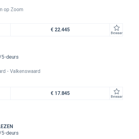
n op Zoom
€ 22.445
Bewaar
/5-deurs
ard
Valkenswaard
€ 17.845
Bewaar
 LEZEN
/5-deurs