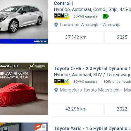
Control |
Hybride
Automaat
Combi
Grijs
4/5-
A
BOVAG garantie
Louwman Waalwijk
Waalwijk
37.342 km
2025
Toyota C-HR
2.0 Hybrid Dynamic 1
Hybride
Automaat
SUV / Terreinwag
BOVAG garantie
100%-onderhoud
Mengelers Toyota Maastricht
Maa
42.296 km
2022
Toyota Yaris
1.5 Hybrid Dynamic 