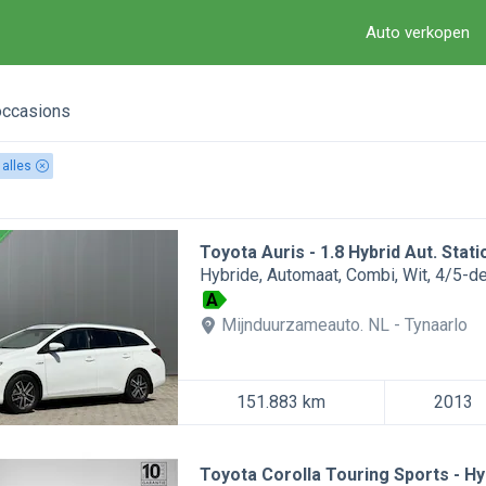
Auto verkopen
occasions
 alles
Toyota Auris
1.8 Hybrid Aut. Stat
Hybride
Automaat
Combi
Wit
4/5-d
A
Mijnduurzameauto. NL
Tynaarlo
151.883 km
2013
Toyota Corolla Touring Sports
Hy