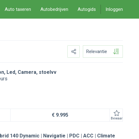
Auto taxeren
Autobedrijven
Autogids
Inloggen
Relevantie
ion, Led, Camera, stoelvv
eurs
€ 9.995
Bewaar
brid 140 Dynamic | Navigatie | PDC | ACC | Climate