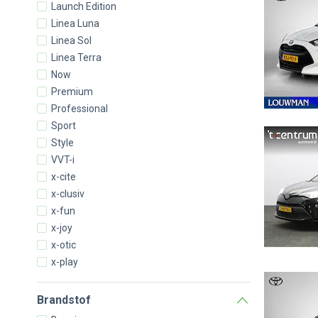
Launch Edition
Linea Luna
Linea Sol
Linea Terra
Now
Premium
Professional
Sport
Style
VVT-i
x-cite
x-clusiv
x-fun
x-joy
x-otic
x-play
Brandstof