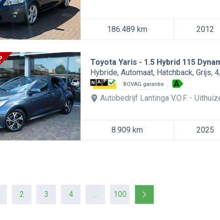
186.489 km
2012
Toyota Yaris
1.5 Hybrid 115 Dyna
Hybride
Automaat
Hatchback
Grijs
4
A
BOVAG garantie
Autobedrijf Lantinga V.O.F.
Uithuiz
8.909 km
2025
2
3
4
…
100