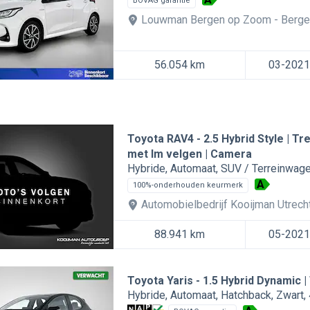
BOVAG garantie
Louwman Bergen op Zoom
Berge
56.054 km
03-2021
Toyota RAV4
2.5 Hybrid Style | 
met lm velgen | Camera
Hybride
Automaat
SUV / Terreinwag
A
100%-onderhouden keurmerk
Automobielbedrijf Kooijman Utrecht
88.941 km
05-2021
Toyota Yaris
1.5 Hybrid Dynamic |
Hybride
Automaat
Hatchback
Zwart