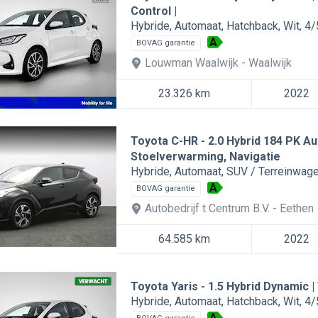
Control |
Hybride
Automaat
Hatchback
Wit
4/
A
BOVAG garantie
Louwman Waalwijk
Waalwijk
23.326 km
2022
Toyota C-HR
2.0 Hybrid 184 PK A
Stoelverwarming, Navigatie
Hybride
Automaat
SUV / Terreinwag
A
BOVAG garantie
Autobedrijf t Centrum B.V.
Eethen
64.585 km
2022
Toyota Yaris
1.5 Hybrid Dynamic |
Hybride
Automaat
Hatchback
Wit
4/
A