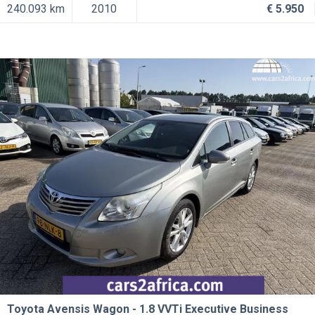
240.093 km
2010
€ 5.950
Toyota Avensis Wagon
1.8 VVTi Executive Business