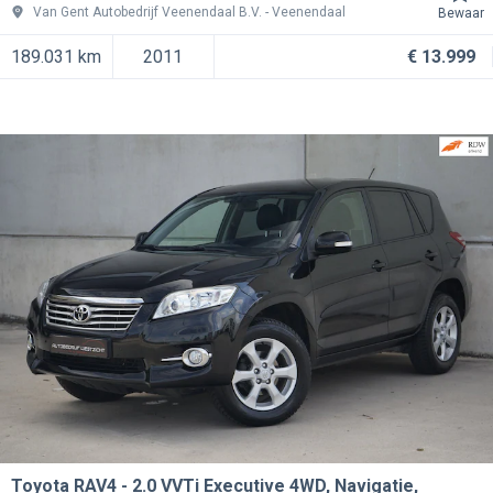
Van Gent Autobedrijf Veenendaal B.V.
Veenendaal
Bewaar
189.031 km
2011
€ 13.999
Toyota RAV4
2.0 VVTi Executive 4WD, Navigatie,