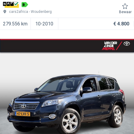
B
cars2africa
Woudenberg
Bewaar
279.556 km
10-2010
€ 4.800