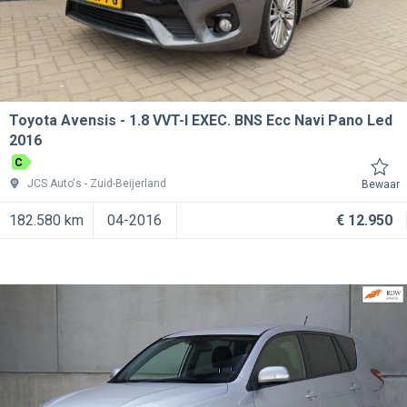
Toyota Avensis
1.8 VVT-I EXEC. BNS Ecc Navi Pano Led
2016
C
JCS Auto's
Zuid-Beijerland
Bewaar
182.580 km
04-2016
€ 12.950