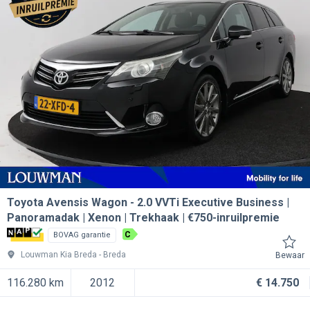
Toyota Avensis Wagon
2.0 VVTi Executive Business |
Panoramadak | Xenon | Trekhaak | €750-inruilpremie
C
BOVAG garantie
Louwman Kia Breda
Breda
Bewaar
116.280 km
2012
€ 14.750