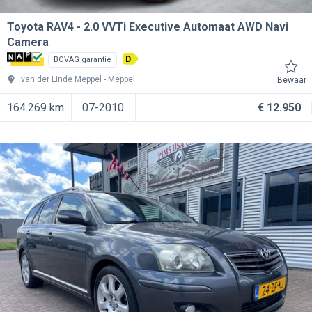
Toyota RAV4
2.0 VVTi Executive Automaat AWD Navi
Camera
D
BOVAG garantie
van der Linde Meppel
Meppel
Bewaar
164.269 km
07-2010
€ 12.950