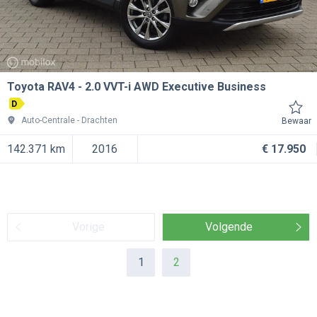
Toyota RAV4
2.0 VVT-i AWD Executive Business
D
Auto-Centrale
Drachten
Bewaar
142.371 km
2016
€ 17.950
Vorige
Volgende
1
2