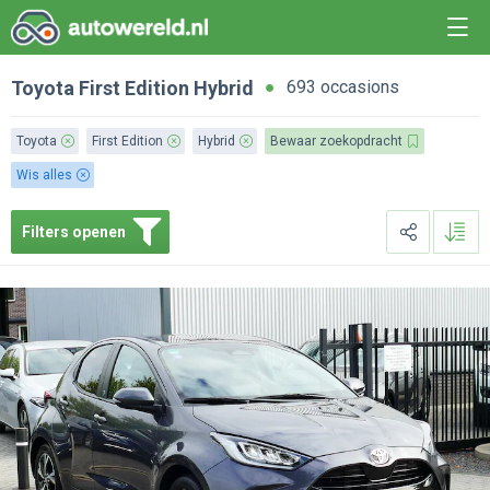
Toyota
First Edition
Hybrid
693 occasions
Toyota
First Edition
Hybrid
Bewaar zoekopdracht
Wis alles
Filters openen