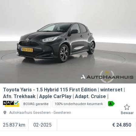
Toyota Yaris
1.5 Hybrid 115 First Edition | winterset |
Afn. Trekhaak | Apple CarPlay | Adapt. Cruise |
A
BOVAG garantie
100%-onderhouden keurmerk
AutoHaarhuis Geesteren
Geesteren
Bewaar
25.837 km
02-2025
€ 24.850