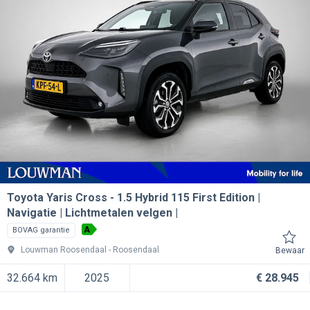
Toyota Yaris Cross
1.5 Hybrid 115 First Edition |
Navigatie | Lichtmetalen velgen |
A
BOVAG garantie
Louwman Roosendaal
Roosendaal
Bewaar
32.664 km
2025
€ 28.945