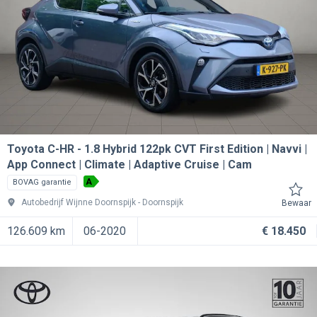
Toyota C-HR
1.8 Hybrid 122pk CVT First Edition | Navvi |
App Connect | Climate | Adaptive Cruise | Cam
A
BOVAG garantie
Autobedrijf Wijnne Doornspijk
Doornspijk
Bewaar
126.609 km
06-2020
€ 18.450