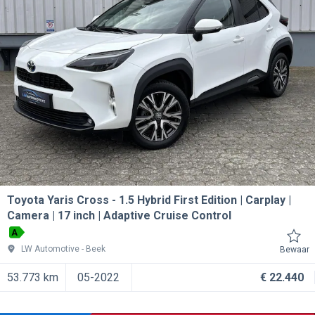
Toyota Yaris Cross
1.5 Hybrid First Edition | Carplay |
Camera | 17 inch | Adaptive Cruise Control
A
LW Automotive
Beek
Bewaar
53.773 km
05-2022
€ 22.440