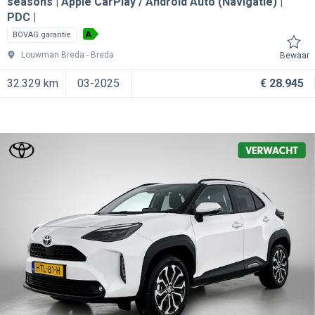
seasons | Apple CarPlay / Android Auto (Navigatie) |
PDC |
A
BOVAG garantie
Louwman Breda
Breda
Bewaar
32.329 km
03-2025
€ 28.945