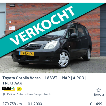
Toyota Corolla Verso
1.8 VVT-i | NAP | AIRCO |
TREKHAAK
D
Kaliber Automotive
Bergambacht
Bewaar
270.758 km
01-2003
€ 1.499