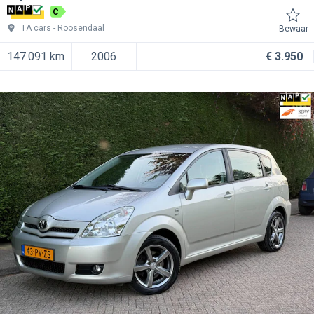
C
TA cars
Roosendaal
Bewaar
147.091 km
2006
€ 3.950