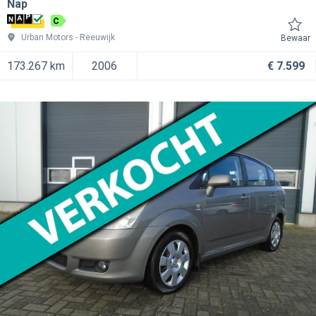
Nap
C
Urban Motors
Reeuwijk
Bewaar
173.267 km
2006
€ 7.599