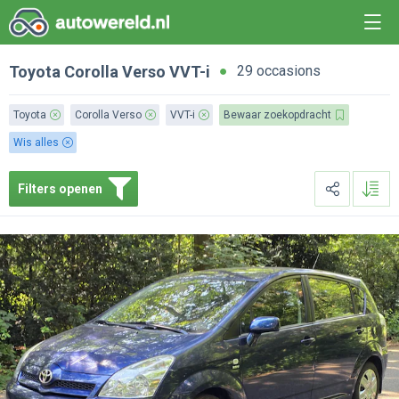
Toyota
Corolla Verso
VVT-i
29 occasions
Toyota
Corolla Verso
VVT-i
Bewaar zoekopdracht
Wis alles
Filters openen