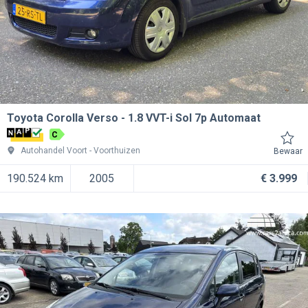
Toyota Corolla Verso
1.8 VVT-i Sol 7p Automaat
C
Autohandel Voort
Voorthuizen
Bewaar
190.524 km
2005
€ 3.999