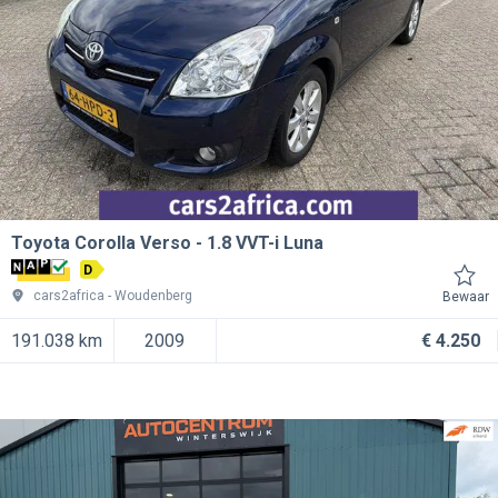
Toyota Corolla Verso
1.8 VVT-i Luna
D
cars2africa
Woudenberg
Bewaar
191.038 km
2009
€ 4.250