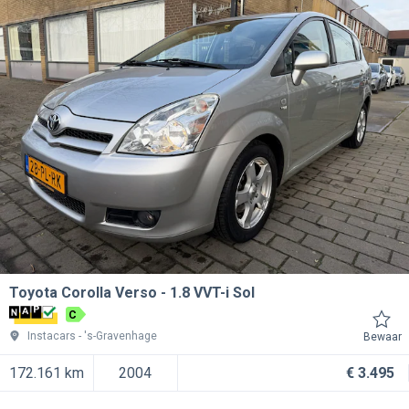
Toyota Corolla Verso
1.8 VVT-i Sol
C
Instacars
's-Gravenhage
Bewaar
172.161 km
2004
€ 3.495