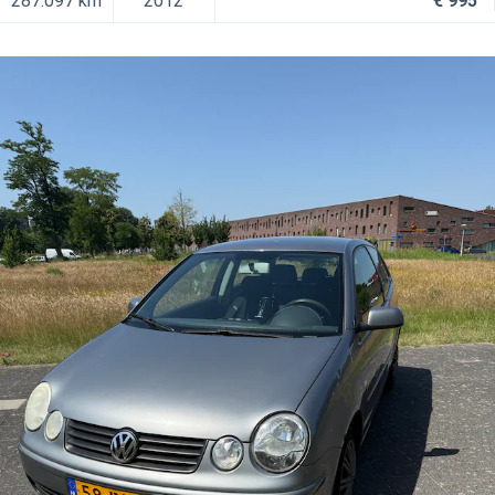
287.097 km
2012
€ 995