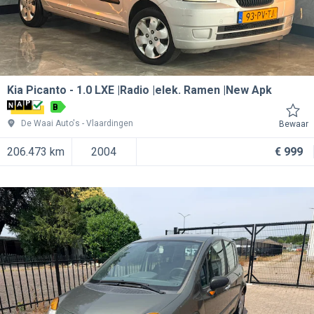
Kia Picanto
1.0 LXE |Radio |elek. Ramen |New Apk
B
De Waai Auto's
Vlaardingen
Bewaar
206.473 km
2004
€ 999