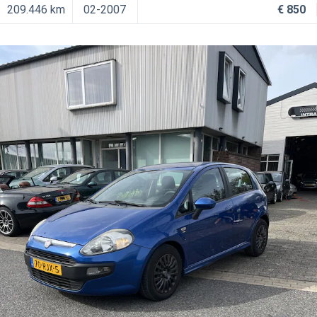
209.446 km
02-2007
€ 850