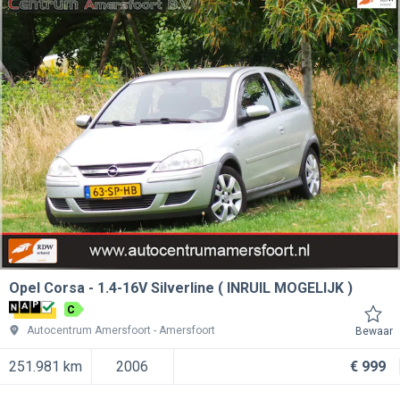
Opel Corsa
1.4-16V Silverline ( INRUIL MOGELIJK )
C
Autocentrum Amersfoort
Amersfoort
Bewaar
251.981 km
2006
€ 999