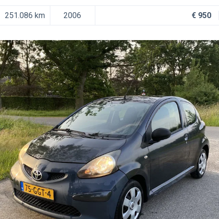
251.086 km
2006
€ 950