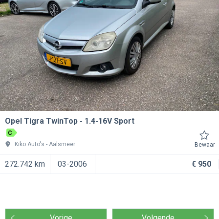
Opel Tigra TwinTop
1.4-16V Sport
C
Kiko Auto's
Aalsmeer
Bewaar
272.742 km
03-2006
€ 950
Vorige
Volgende