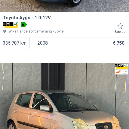
Toyota Aygo
1.0-12V
A
Wika Handelsonderneming
Boxtel
Bewaar
335.707 km
2008
€ 750