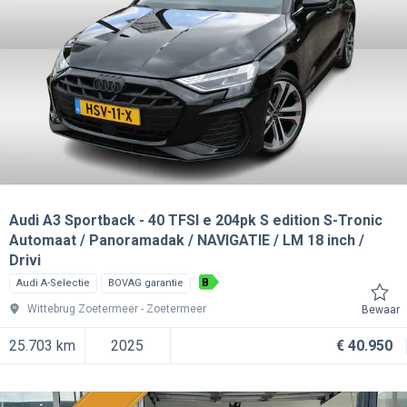
Audi A3 Sportback
40 TFSI e 204pk S edition S-Tronic
Automaat / Panoramadak / NAVIGATIE / LM 18 inch /
Drivi
B
Audi A-Selectie
BOVAG garantie
Wittebrug Zoetermeer
Zoetermeer
Bewaar
25.703 km
2025
€ 40.950