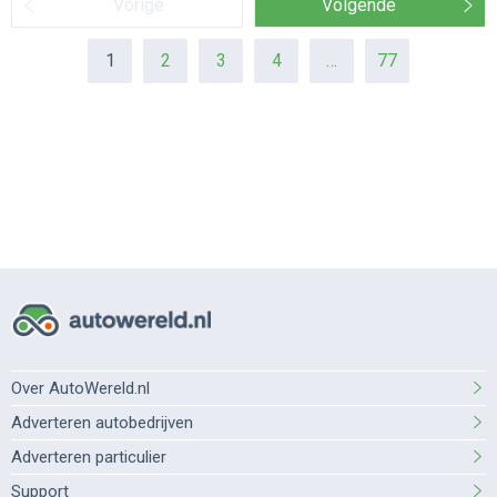
Vorige
Volgende
1
2
3
4
…
77
Over AutoWereld.nl
Adverteren autobedrijven
Adverteren particulier
Support