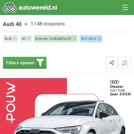
Audi
40
1.148 occasions
Audi
40
Bewaar zoekopdracht
Wis alles
Filters openen