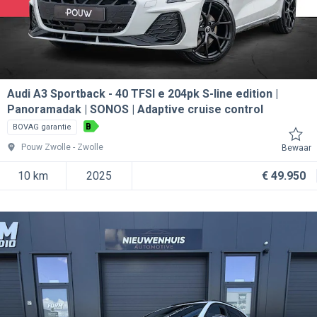
Audi A3 Sportback
40 TFSI e 204pk S-line edition |
Panoramadak | SONOS | Adaptive cruise control
B
BOVAG garantie
Pouw Zwolle
Zwolle
Bewaar
10 km
2025
€ 49.950