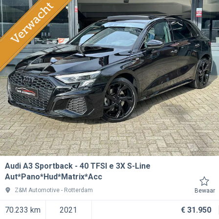
Audi A3 Sportback
40 TFSI e 3X S-Line
Aut*Pano*Hud*Matrix*Acc
Z&M Automotive
Rotterdam
Bewaar
70.233 km
2021
€ 31.950