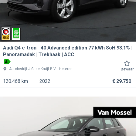
Audi Q4 e-tron
40 Advanced edition 77 kWh SoH 93.1% |
Panoramadak | Trekhaak | ACC
A
Autobedrijf J.G. de Kruijf B.V.
Heteren
Bewaar
120.468 km
2022
€ 29.750