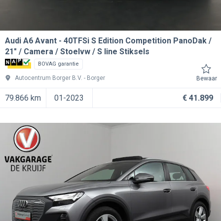
Audi A6 Avant
40TFSi S Edition Competition PanoDak /
21" / Camera / Stoelvw / S line Stiksels
BOVAG garantie
Autocentrum Borger B.V.
Borger
Bewaar
79.866 km
01-2023
€ 41.899