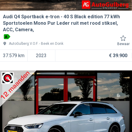
Audi Q4 Sportback e-tron
40 S Black edition 77 kWh
Sportstoelen Mono Pur Leder ruit met rood stiksel,
ACC, Camera,
A
AutoGulberg V.O.F.
Beek en Donk
Bewaar
37.579 km
2023
€ 39.900