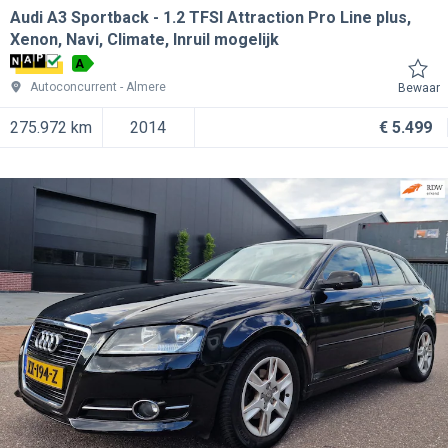
Audi A3 Sportback
1.2 TFSI Attraction Pro Line plus,
Xenon, Navi, Climate, Inruil mogelijk
A
Autoconcurrent
Almere
Bewaar
275.972 km
2014
€ 5.499