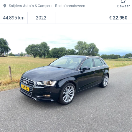
Snijders Auto´s & Campers
Roelofarendsveen
Bewaar
44.895 km
2022
€ 22.950