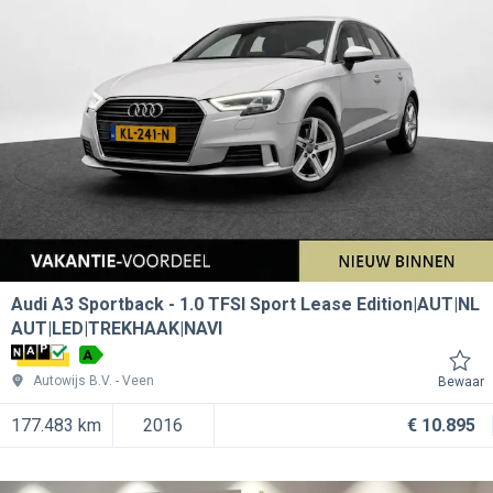
Audi A3 Sportback
1.0 TFSI Sport Lease Edition|AUT|NL
AUT|LED|TREKHAAK|NAVI
A
Autowijs B.V.
Veen
Bewaar
177.483 km
2016
€ 10.895