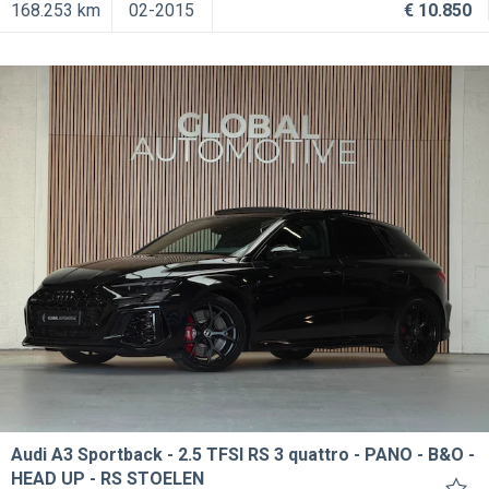
168.253 km
02-2015
€ 10.850
Audi A3 Sportback
2.5 TFSI RS 3 quattro - PANO - B&O -
HEAD UP - RS STOELEN