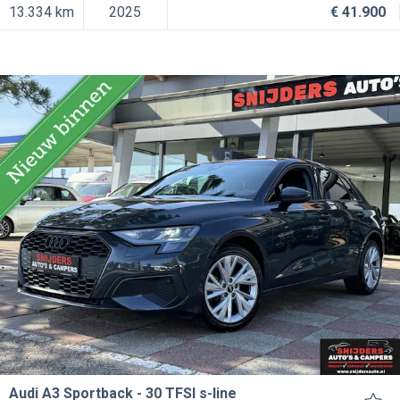
13.334 km
2025
€ 41.900
Audi A3 Sportback
30 TFSI s-line