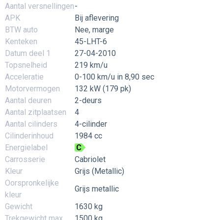
Aantal versnellingen
-
APK
Bij aflevering
BTW auto
Nee, marge
Kenteken
45-LHT-6
Datum deel 1
27-04-2010
Topsnelheid
219 km/u
Acceleratie
0-100 km/u in 8,90 sec
Motorvermogen
132 kW (179 pk)
Aantal deuren
2-deurs
Aantal zitplaatsen
4
Aantal cilinders
4-cilinder
Cilinderinhoud
1984 cc
Energielabel
C
Carrosserie
Cabriolet
Kleur
Grijs (Metallic)
Oorspronkelijke
Grijs metallic
kleur
Gewicht
1630 kg
Trekgewicht max
1500 kg