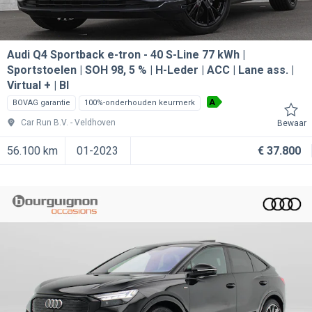
Audi Q4 Sportback e-tron
40 S-Line 77 kWh |
Sportstoelen | SOH 98, 5 % | H-Leder | ACC | Lane ass. |
Virtual + | Bl
A
BOVAG garantie
100%-onderhouden keurmerk
Car Run B.V.
Veldhoven
Bewaar
56.100 km
01-2023
€ 37.800