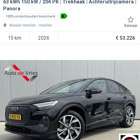
63 kWh 150 kW / 204 PK | Trekhaak | Achteruitrijcamera |
Panora
A
100%-onderhouden keurmerk
Wealer Heerlen
Heerlen
Bewaar
15 km
2026
€ 53.226