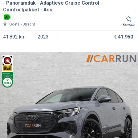
- Panoramdak - Adaptieve Cruise Control -
Comfortpakket - Ass
A
Qoets
Utrecht
Bewaar
41.892 km
2023
€ 41.950