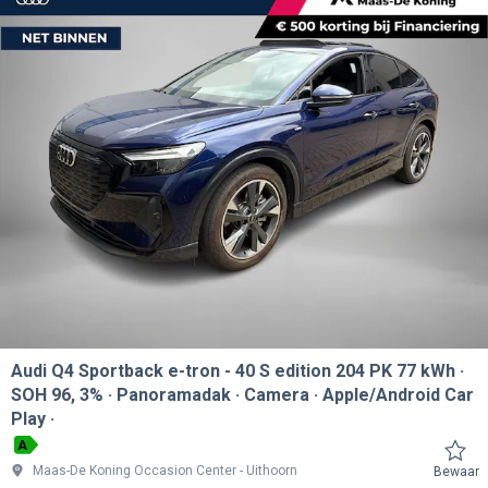
Audi Q4 Sportback e-tron
40 S edition 204 PK 77 kWh ·
SOH 96, 3% · Panoramadak · Camera · Apple/Android Car
Play ·
A
Maas-De Koning Occasion Center
Uithoorn
Bewaar