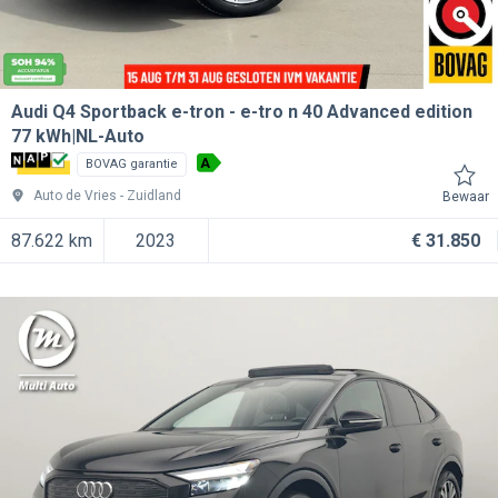
Audi Q4 Sportback e-tron
e-tro n 40 Advanced edition
77 kWh|NL-Auto
A
BOVAG garantie
Auto de Vries
Zuidland
Bewaar
87.622 km
2023
€ 31.850