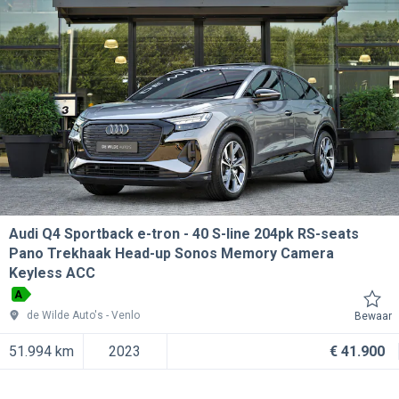
Audi Q4 Sportback e-tron
40 S-line 204pk RS-seats
Pano Trekhaak Head-up Sonos Memory Camera
Keyless ACC
A
de Wilde Auto's
Venlo
Bewaar
51.994 km
2023
€ 41.900