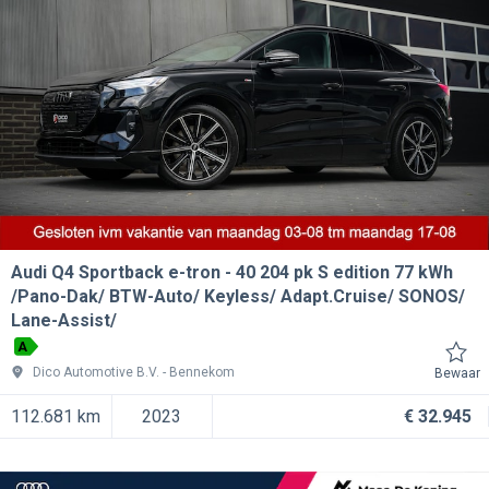
Audi Q4 Sportback e-tron
40 204 pk S edition 77 kWh
/Pano-Dak/ BTW-Auto/ Keyless/ Adapt.Cruise/ SONOS/
Lane-Assist/
A
Dico Automotive B.V.
Bennekom
Bewaar
112.681 km
2023
€ 32.945