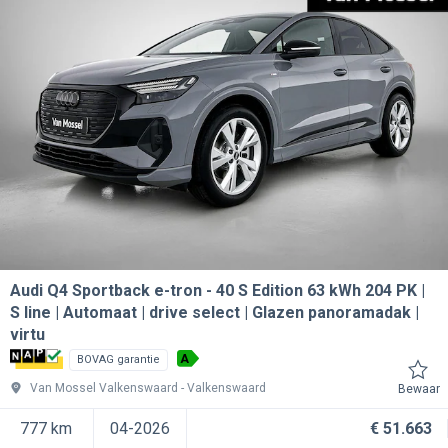
Audi Q4 Sportback e-tron
40 S Edition 63 kWh 204 PK |
S line | Automaat | drive select | Glazen panoramadak |
virtu
A
BOVAG garantie
Van Mossel Valkenswaard
Valkenswaard
Bewaar
777 km
04-2026
€ 51.663