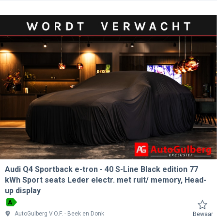
Audi Q4 Sportback e-tron
40 S-Line Black edition 77
kWh Sport seats Leder electr. met ruit/ memory, Head-
up display
A
AutoGulberg V.O.F.
Beek en Donk
Bewaar