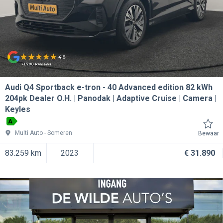
Audi Q4 Sportback e-tron
40 Advanced edition 82 kWh
204pk Dealer O.H. | Panodak | Adaptive Cruise | Camera |
Keyles
A
Multi Auto
Someren
Bewaar
83.259 km
2023
€ 31.890