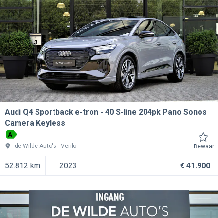
Audi Q4 Sportback e-tron
40 S-line 204pk Pano Sonos
Camera Keyless
A
de Wilde Auto's
Venlo
Bewaar
52.812 km
2023
€ 41.900