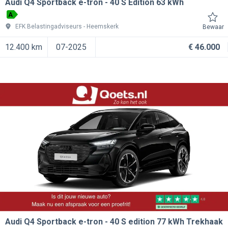
Audi Q4 Sportback e-tron
40 S Edition 63 kWh
A
EFK Belastingadviseurs
Heemskerk
Bewaar
12.400 km
07-2025
€ 46.000
Audi Q4 Sportback e-tron
40 S edition 77 kWh Trekhaak