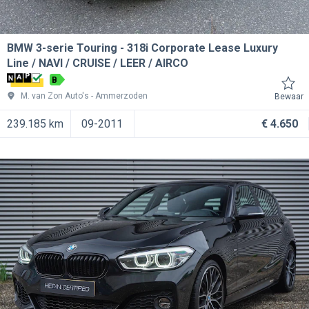
BMW 3-serie Touring
318i Corporate Lease Luxury
Line / NAVI / CRUISE / LEER / AIRCO
B
M. van Zon Auto's
Ammerzoden
Bewaar
239.185 km
09-2011
€ 4.650