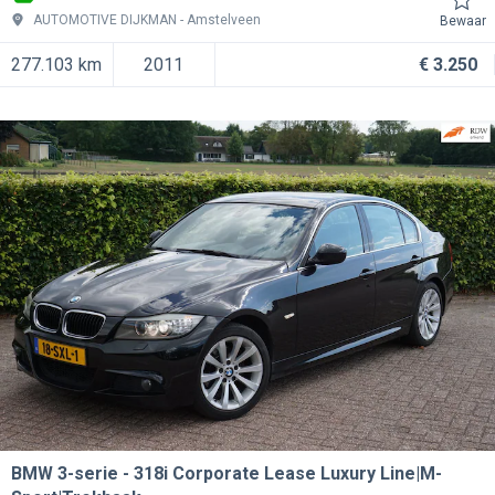
AUTOMOTIVE DIJKMAN
Amstelveen
Bewaar
277.103 km
2011
€ 3.250
BMW 3-serie
318i Corporate Lease Luxury Line|M-