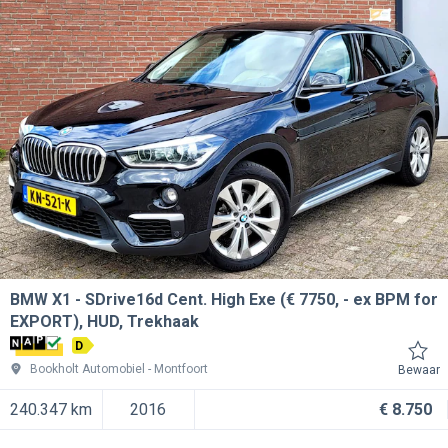
BMW X1
SDrive16d Cent. High Exe (€ 7750, - ex BPM for
EXPORT), HUD, Trekhaak
D
Bookholt Automobiel
Montfoort
Bewaar
240.347 km
2016
€ 8.750