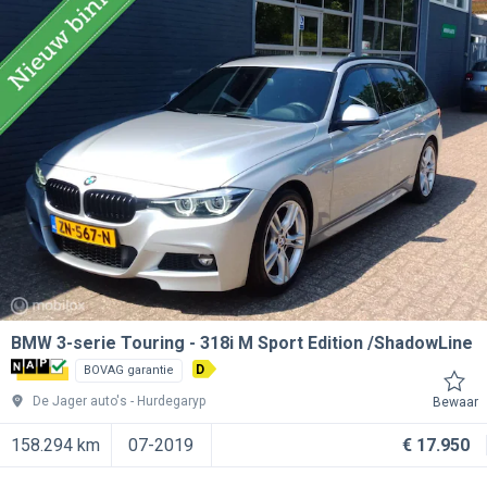
BMW 3-serie Touring
318i M Sport Edition /ShadowLine
D
BOVAG garantie
De Jager auto's
Hurdegaryp
Bewaar
158.294 km
07-2019
€ 17.950