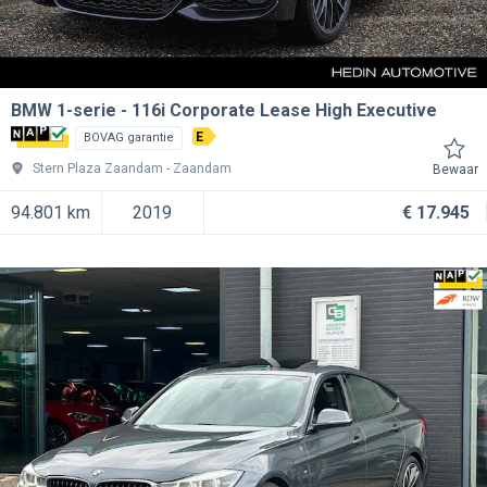
BMW 1-serie
116i Corporate Lease High Executive
E
BOVAG garantie
Stern Plaza Zaandam
Zaandam
Bewaar
94.801 km
2019
€ 17.945