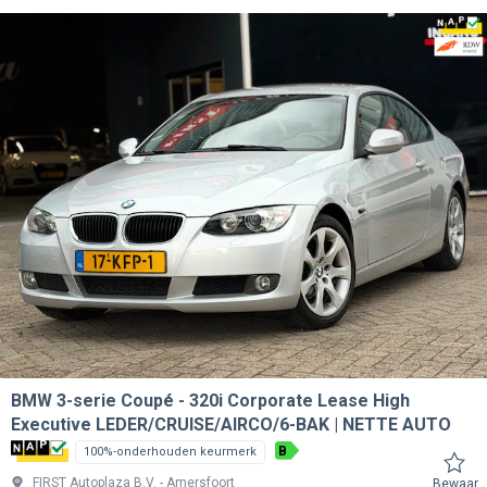
BMW 3-serie Coupé
320i Corporate Lease High
Executive LEDER/CRUISE/AIRCO/6-BAK | NETTE AUTO
B
100%-onderhouden keurmerk
FIRST Autoplaza B.V.
Amersfoort
Bewaar