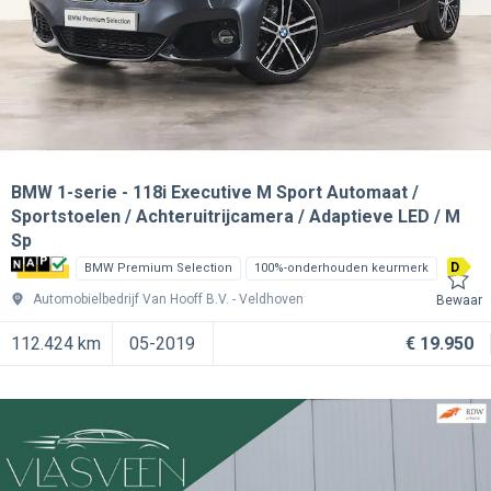
BMW 1-serie
118i Executive M Sport Automaat /
Sportstoelen / Achteruitrijcamera / Adaptieve LED / M
Sp
D
BMW Premium Selection
100%-onderhouden keurmerk
Automobielbedrijf Van Hooff B.V.
Veldhoven
Bewaar
112.424 km
05-2019
€ 19.950