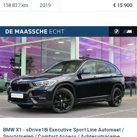
158.837 km
2019
€ 15.900
BMW X1
sDrive18i Executive Sport Line Automaat /
Sportstoelen / Comfort Access / Achteruitrijcame