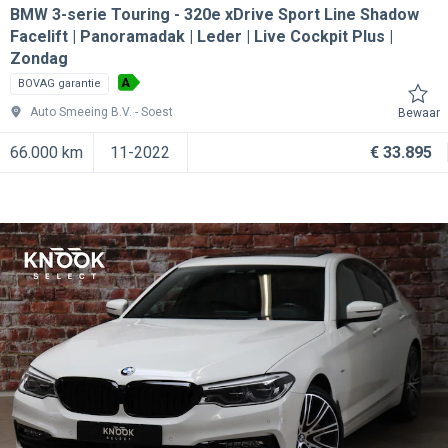
BMW 3-serie Touring
320e xDrive Sport Line Shadow
Facelift | Panoramadak | Leder | Live Cockpit Plus |
Zondag
A
BOVAG garantie
Auto Smeeing B.V.
Soest
Bewaar
66.000 km
11-2022
€ 33.895