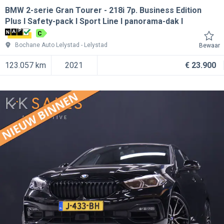
BMW 2-serie Gran Tourer
218i 7p. Business Edition
Plus l Safety-pack l Sport Line l panorama-dak l
C
Bochane Auto Lelystad
Lelystad
Bewaar
123.057 km
2021
€ 23.900