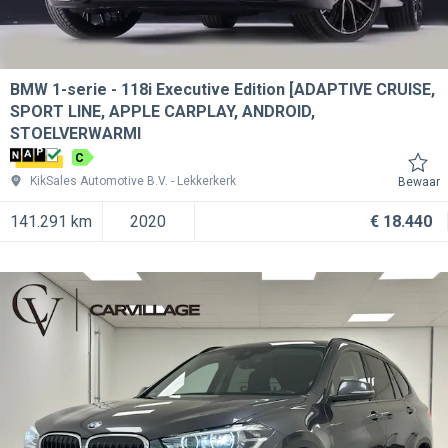
BMW 1-serie
118i Executive Edition [ADAPTIVE CRUISE,
SPORT LINE, APPLE CARPLAY, ANDROID,
STOELVERWARMI
C
KikSales Automotive B.V.
Lekkerkerk
Bewaar
141.291 km
2020
€ 18.440