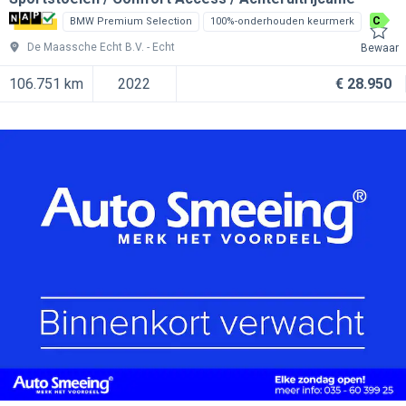
C
BMW Premium Selection
100%-onderhouden keurmerk
De Maassche Echt B.V.
Echt
Bewaar
106.751 km
2022
€ 28.950