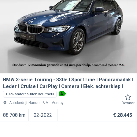
BMW 3-serie Touring
330e I Sport Line I Panoramadak I
Leder I Cruise I CarPlay I Camera I Elek. achterklep I
A
100%-onderhouden keurmerk
Autobedrijf Hansen B.V.
Venray
Bewaar
88.708 km
02-2022
€ 28.445