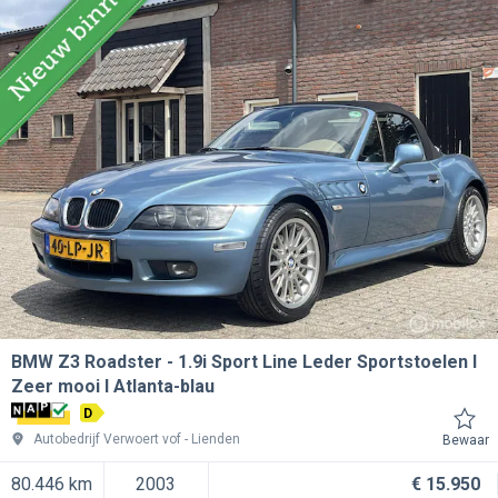
BMW Z3 Roadster
1.9i Sport Line Leder Sportstoelen l
Zeer mooi l Atlanta-blau
D
Autobedrijf Verwoert vof
Lienden
Bewaar
80.446 km
2003
€ 15.950