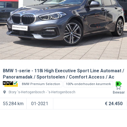
BMW 1-serie
118i High Executive Sport Line Automaat /
Panoramadak / Sportstoelen / Comfort Access / Ac
B
BMW Premium Selection
100%-onderhouden keurmerk
Story 's-Hertogenbosch
's-Hertogenbosch
Bewaar
55.284 km
01-2021
€ 24.450