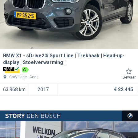
BMW X1
sDrive20i Sport Line | Trekhaak | Head-up-
display | Stoelverwarming |
C
CarVillage
Goes
Bewaar
63.968 km
2017
€ 22.445