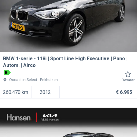
BMW 1-serie
118i | Sport Line High Executive | Pano |
Autom. | Airco
B
Occasion Select
Enkhuizen
Bewaar
260.470 km
2012
€ 6.995