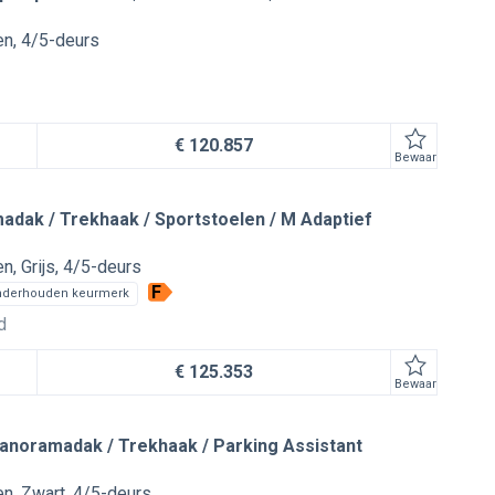
en
4/5-deurs
€ 120.857
Bewaar
dak / Trekhaak / Sportstoelen / M Adaptief
en
Grijs
4/5-deurs
F
nderhouden keurmerk
d
€ 125.353
Bewaar
anoramadak / Trekhaak / Parking Assistant
en
Zwart
4/5-deurs