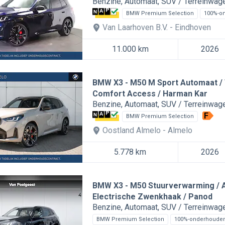
Benzine
Automaat
SUV / Terreinwag
BMW Premium Selection
100%-o
Van Laarhoven B.V.
Eindhoven
11.000 km
2026
BMW X3
M50 M Sport Automaat / 
Comfort Access / Harman Kar
Benzine
Automaat
SUV / Terreinwag
F
BMW Premium Selection
Oostland Almelo
Almelo
5.778 km
2026
BMW X3
M50 Stuurverwarming / A
Electrische Zwenkhaak / Panod
Benzine
Automaat
SUV / Terreinwag
BMW Premium Selection
100%-onderhoude