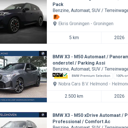
Pack
Benzine
Automaat
SUV / Terreinwag
F
Ekris Groningen
Groningen
5 km
2026
BMW X3
M50 Automaat / Panorama
onderstel / Parking Assi
Benzine
Automaat
SUV / Terreinwag
BMW Premium Selection
100%-o
Nobra Cars B.V. Helmond
Helmon
2.500 km
2026
BMW X3
M50 xDrive Automaat / P
Professional / Comfort Ac
Benzine
Automaat
SUV / Terreinwag