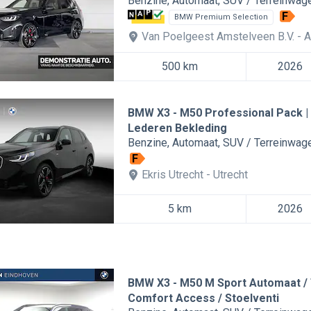
Benzine
Automaat
SUV / Terreinwag
F
BMW Premium Selection
Van Poelgeest Amstelveen B.V.
A
500 km
2026
BMW X3
M50 Professional Pack |
Lederen Bekleding
Benzine
Automaat
SUV / Terreinwag
F
Ekris Utrecht
Utrecht
5 km
2026
BMW X3
M50 M Sport Automaat / 
Comfort Access / Stoelventi