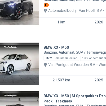
F
Automobielbedrijf Van Hooff B.V.
1 km
2026
BMW X3
M50
Benzine
Automaat
SUV / Terreinwag
BMW Premium Selection
100%-onderhoude
Van Poelgeest Woerden B.V.
Woe
21.507 km
2025
BMW X3
M50 | M Sportpakket Pro
Pack | Trekhaak