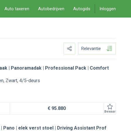
Auto taxeren
Autobedrijven
Autogids
Inloggen
Relevantie
aak | Panoramadak | Professional Pack | Comfort
en
Zwart
4/5-deurs
€ 95.880
Bewaar
 Pano | elek verst stoel | Driving Assistant Prof