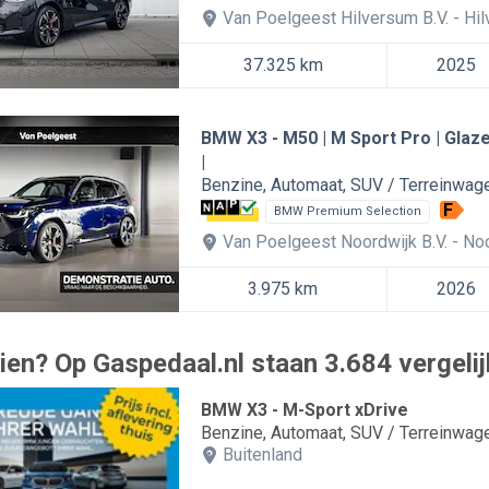
Van Poelgeest Hilversum B.V.
Hi
37.325 km
2025
BMW X3
M50 | M Sport Pro | Glaz
|
Benzine
Automaat
SUV / Terreinwag
F
BMW Premium Selection
Van Poelgeest Noordwijk B.V.
Noo
3.975 km
2026
ien? Op Gaspedaal.nl staan 3.684 vergelij
BMW X3 - M-Sport xDrive
Benzine
Automaat
SUV / Terreinwag
Buitenland