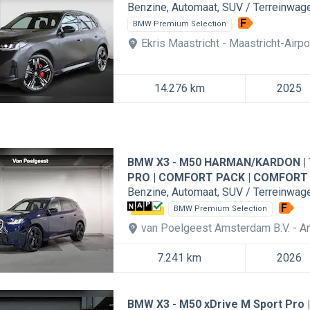
Benzine
Automaat
SUV / Terreinwag
F
BMW Premium Selection
Ekris Maastricht
Maastricht-Airpo
14.276 km
2025
BMW X3
M50 HARMAN/KARDON |
PRO | COMFORT PACK | COMFORT
Benzine
Automaat
SUV / Terreinwag
F
BMW Premium Selection
van Poelgeest Amsterdam B.V.
A
7.241 km
2026
BMW X3
M50 xDrive M Sport Pro |