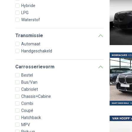
Hybride
LPG
Waterstof
Transmissie
Automaat
Handgeschakeld
Carrosserievorm
Bestel
Bus/Van
Cabriolet
Chassis+Cabine
Combi
Coupé
Hatchback
MPV
Pick-up