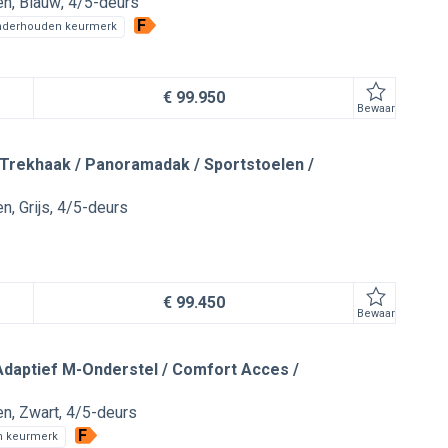
en
Blauw
4/5-deurs
F
nderhouden keurmerk
€ 99.950
Bewaar
Trekhaak / Panoramadak / Sportstoelen /
en
Grijs
4/5-deurs
€ 99.450
Bewaar
daptief M-Onderstel / Comfort Acces /
en
Zwart
4/5-deurs
F
n keurmerk