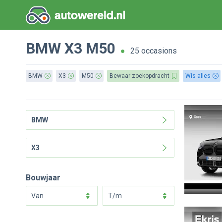
BMW
X3
M50
25 occasions
BMW
X3
M50
Bewaar zoekopdracht
Wis alles
BMW
X3
Bouwjaar
van
t/m