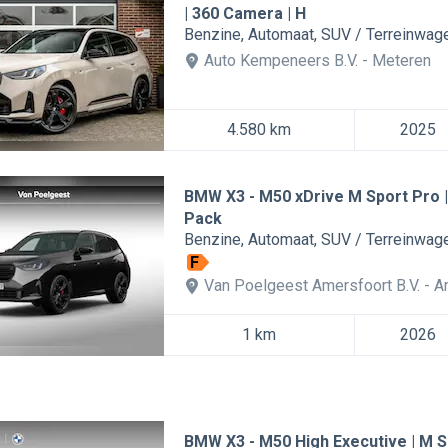
| 360 Camera | H
Benzine
Automaat
SUV / Terreinwag
Auto Kempeneers B.V.
Meteren
4.580 km
2025
BMW X3
M50 xDrive M Sport Pro 
Pack
Benzine
Automaat
SUV / Terreinwag
F
Van Poelgeest Amersfoort B.V.
A
1 km
2026
BMW X3
M50 High Executive | M 