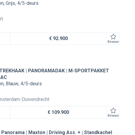
en
Grijs
4/5-deurs
rt
€ 92.900
Bewaar
 TREKHAAK | PANORAMADAK | M-SPORTPAKKET
 AC
en
Blauw
4/5-deurs
msterdam-Duivendrecht
€ 109.900
Bewaar
 Panorama | Maxton | Driving Ass. + | Standkachel