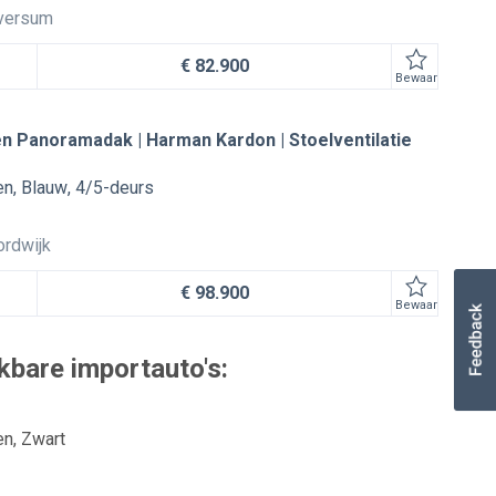
lversum
€ 82.900
Bewaar
en Panoramadak | Harman Kardon | Stoelventilatie
en
Blauw
4/5-deurs
rdwijk
€ 98.900
Bewaar
kbare importauto's:
en
Zwart