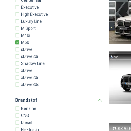
Centennial
Executive
High Executive
Luxury Line
M Sport
M40i
M50
sDrive
sDrive20i
Shadow Line
xDrive
xDrive20i
xDrive30d
Brandstof
Benzine
CNG
Diesel
Elektrisch