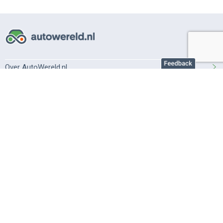
Over AutoWereld.nl
Adverteren autobedrijven
Adverteren particulier
Support
Veelgestelde vragen
Gebruiksvoorwaarden
Privacy instellingen
Privacybeleid
Cookiebeleid
©2026 AutoWereld.nl is onderdeel van
DPG Media
.