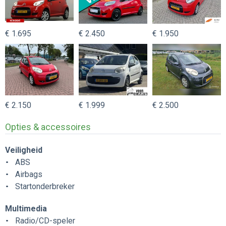
€ 1.695
€ 2.450
€ 1.950
€ 2.150
€ 1.999
€ 2.500
Opties & accessoires
Veiligheid
ABS
Airbags
Startonderbreker
Multimedia
Radio/CD-speler