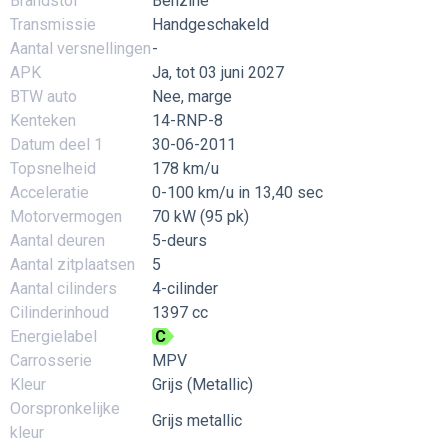
Brandstof
Benzine
Transmissie
Handgeschakeld
Aantal versnellingen
-
APK
Ja, tot 03 juni 2027
BTW auto
Nee, marge
Kenteken
14-RNP-8
Datum deel 1
30-06-2011
Topsnelheid
178 km/u
Acceleratie
0-100 km/u in 13,40 sec
Motorvermogen
70 kW (95 pk)
Aantal deuren
5-deurs
Aantal zitplaatsen
5
Aantal cilinders
4-cilinder
Cilinderinhoud
1397 cc
Energielabel
C
Carrosserie
MPV
Kleur
Grijs (Metallic)
Oorspronkelijke
Grijs metallic
kleur