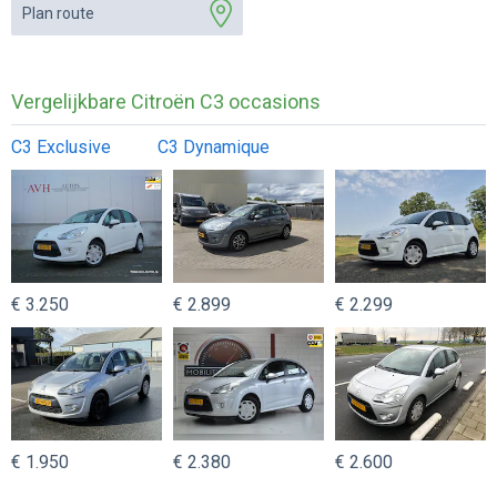
Plan route
Vergelijkbare Citroën C3 occasions
C3 Exclusive
C3 Dynamique
€ 3.250
€ 2.899
€ 2.299
€ 1.950
€ 2.380
€ 2.600