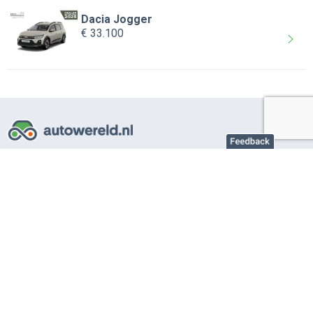
Dacia Jogger
€ 33.100
Over AutoWereld.nl
Adverteren autobedrijven
Adverteren particulier
Support
Veelgestelde vragen
Gebruiksvoorwaarden
Privacy instellingen