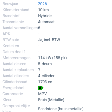
Bouwjaar
2026
Kilometerstand
10 km
Brandstof
Hybride
Transmissie
Automaat
Aantal versnellingen
6
APK
-
BTW auto
Ja, incl. BTW
Kenteken
-
Datum deel 1
-
Motorvermogen
114 kW (155 pk)
Aantal deuren
5-deurs
Aantal zitplaatsen
7
Aantal cilinders
4-cilinder
Cilinderinhoud
1793 cc
Energielabel
A
Carrosserie
MPV
Kleur
Bruin (Metallic)
Oorspronkelijke
Sandstone (bruin metallic)
kleur