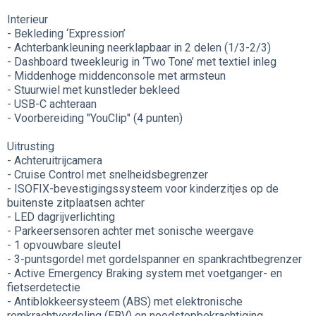
Interieur
- Bekleding ‘Expression’
- Achterbankleuning neerklapbaar in 2 delen (1/3-2/3)
- Dashboard tweekleurig in ‘Two Tone’ met textiel inleg
- Middenhoge middenconsole met armsteun
- Stuurwiel met kunstleder bekleed
- USB-C achteraan
- Voorbereiding "YouClip" (4 punten)
Uitrusting
- Achteruitrijcamera
- Cruise Control met snelheidsbegrenzer
- ISOFIX-bevestigingssysteem voor kinderzitjes op de
buitenste zitplaatsen achter
- LED dagrijverlichting
- Parkeersensoren achter met sonische weergave
- 1 opvouwbare sleutel
- 3-puntsgordel met gordelspanner en spankrachtbegrenzer
- Active Emergency Braking system met voetganger- en
fietserdetectie
- Antiblokkeersysteem (ABS) met elektronische
remkrachtverdeling (EBV) en noodstopbekrachtiging