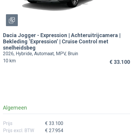
Dacia
Jogger
-
Expression | Achteruitrijcamera |
Bekleding ‘Expression’ | Cruise Control met
snelheidsbeg
2026, Hybride, Automaat, MPV, Bruin
10 km
€ 33.100
Algemeen
Prijs
€ 33.100
Prijs excl. BTW
€ 27.954