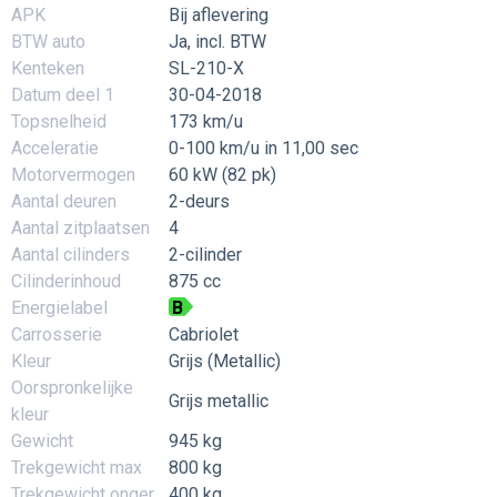
APK
Bij aflevering
BTW auto
Ja, incl. BTW
Kenteken
SL-210-X
Datum deel 1
30-04-2018
Topsnelheid
173 km/u
Acceleratie
0-100 km/u in 11,00 sec
Motorvermogen
60 kW (82 pk)
Aantal deuren
2-deurs
Aantal zitplaatsen
4
Aantal cilinders
2-cilinder
Cilinderinhoud
875 cc
Energielabel
B
Carrosserie
Cabriolet
Kleur
Grijs (Metallic)
Oorspronkelijke
Grijs metallic
kleur
Gewicht
945 kg
Trekgewicht max
800 kg
Trekgewicht onger.
400 kg