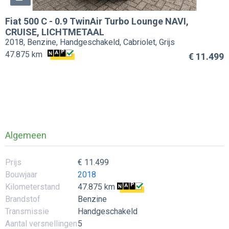
Fiat
500 C
-
0.9 TwinAir Turbo Lounge NAVI,
CRUISE, LICHTMETAAL
2018, Benzine, Handgeschakeld, Cabriolet, Grijs
47.875 km
€ 11.499
Algemeen
Prijs
€ 11.499
Bouwjaar
2018
Kilometerstand
47.875 km
Brandstof
Benzine
Transmissie
Handgeschakeld
Aantal versnellingen
5