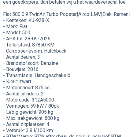
een goedkopere, dan betalen wij u het waardeverschil toe.
Fiat 500 0.9 TwinAir Turbo Popstar|Airco|LMV|Elek. Ramen|
- Kenteken: KJ-928-X
- Merk: Fiat
- Model: 500
- APK tot: 28-09-2026
- Tellerstand: 87850 KM
- Carrosserievorm: Hatchback
- Aantal deuren: 3
- Brandstofsoort: Benzine
- Bouwjaar: 2016
- Transmissie: Handgeschakeld
- Kleur: zwart
- Motorinhoud: 875 cc
- Aantal cilinders: 2
- Motorcode: 312A5000
- Vermogen: 59 kW / 80pk
- Ledig gewicht: 905 kg
- Max. trekgewicht: 800 kg
- Aantal zitplaatsen: 4
- Verbruik: 3.8 l/100 km
- BTW/Marge: BTW aftrekbaar, de prijs is inclusief BTW