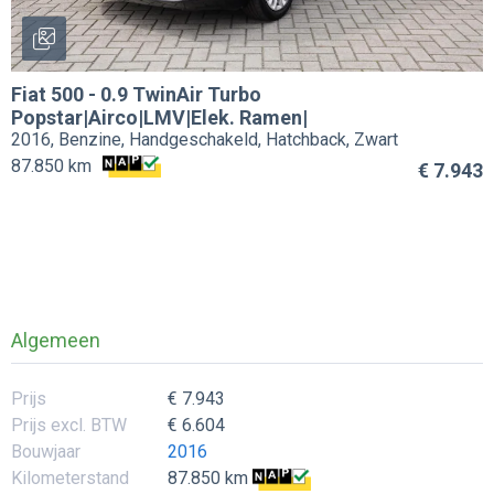
Fiat
500
-
0.9 TwinAir Turbo
Popstar|Airco|LMV|Elek. Ramen|
2016, Benzine, Handgeschakeld, Hatchback, Zwart
87.850 km
€ 7.943
Algemeen
Prijs
€ 7.943
Prijs excl. BTW
€ 6.604
Bouwjaar
2016
Kilometerstand
87.850 km