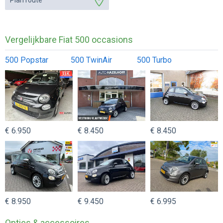
Plan route
Vergelijkbare Fiat 500 occasions
500 Popstar
500 TwinAir
500 Turbo
€ 6.950
€ 8.450
€ 8.450
€ 8.950
€ 9.450
€ 6.995
Opties & accessoires