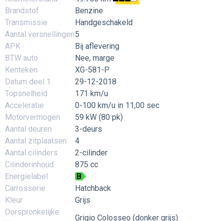
Brandstof
Benzine
Transmissie
Handgeschakeld
Aantal versnellingen
5
APK
Bij aflevering
BTW auto
Nee, marge
Kenteken
XG-581-P
Datum deel 1
29-12-2018
Topsnelheid
171 km/u
Acceleratie
0-100 km/u in 11,00 sec
Motorvermogen
59 kW (80 pk)
Aantal deuren
3-deurs
Aantal zitplaatsen
4
Aantal cilinders
2-cilinder
Cilinderinhoud
875 cc
Energielabel
B
Carrosserie
Hatchback
Kleur
Grijs
Oorspronkelijke
Grigio Colosseo (donker grijs)