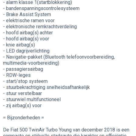
- alarm klasse 1(startblokkering)
- bandenspanningscontrolesysteem
- Brake Assist System
- elektrische ramen voor
- elektronische remkrachtverdeling
- hoofd airbag(s) achter
- hoofd airbag(s) voor
- knie airbag(s)
- LED dagrijverlichting
- Navigatie-pakket (Bluetooth telefoonvoorbereiding,
multimedia-voorbereiding)
- passagiersairbag
- RDW-leges
- start/stop systeem
- stuurbekrachtiging snelheidsafhankelijk
- stuur verstelbaar
- stuurwiel multifunctioneel
- zij airbag(s) voor
= Bijzonderheden =
De Fiat 500 TwinAir Turbo Young van december 2018 is een
compacte en stijlvolle stadsauto die karakter en efficiëntie