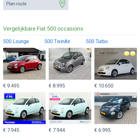
Plan route
Vergelijkbare Fiat 500 occasions
500 Lounge
500 TwinAir
500 Turbo
€ 9.495
€ 8.995
€ 10.650
€ 7.945
€ 7.944
€ 6.995