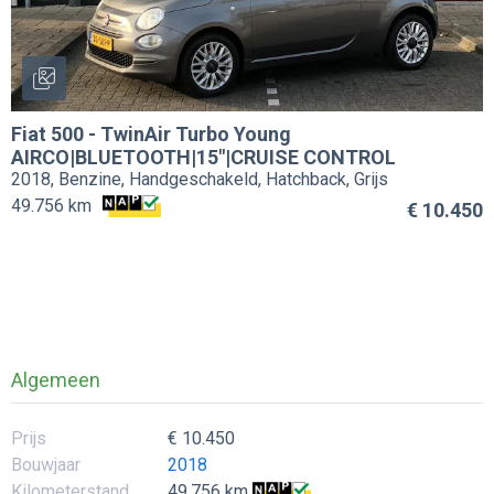
Fiat
500
-
TwinAir Turbo Young
AIRCO|BLUETOOTH|15"|CRUISE CONTROL
2018, Benzine, Handgeschakeld, Hatchback, Grijs
49.756 km
€ 10.450
Algemeen
Prijs
€ 10.450
Bouwjaar
2018
Kilometerstand
49.756 km