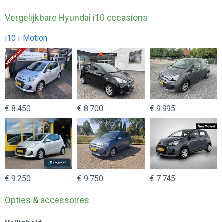
Vergelijkbare Hyundai i10 occasions
i10 i-Motion
€ 8.450
€ 8.700
€ 9.995
€ 9.250
€ 9.750
€ 7.745
Opties & accessoires