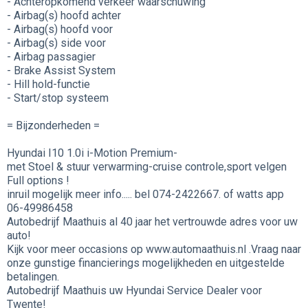
- Achteropkomend verkeer waarschuwing
- Airbag(s) hoofd achter
- Airbag(s) hoofd voor
- Airbag(s) side voor
- Airbag passagier
- Brake Assist System
- Hill hold-functie
- Start/stop systeem
= Bijzonderheden =
Hyundai I10 1.0i i-Motion Premium-
met Stoel & stuur verwarming-cruise controle,sport velgen
Full options !
inruil mogelijk meer info..... bel 074-2422667. of watts app
06-49986458
Autobedrijf Maathuis al 40 jaar het vertrouwde adres voor uw
auto!
Kijk voor meer occasions op www.automaathuis.nl .Vraag naar
onze gunstige financierings mogelijkheden en uitgestelde
betalingen.
Autobedrijf Maathuis uw Hyundai Service Dealer voor
Twente!