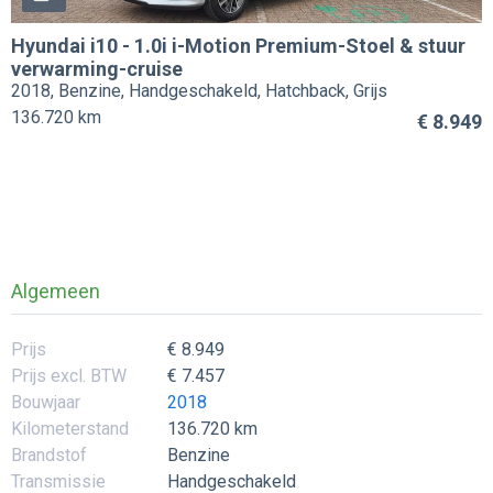
Hyundai
i10
-
1.0i i-Motion Premium-Stoel & stuur
verwarming-cruise
2018, Benzine, Handgeschakeld, Hatchback, Grijs
136.720 km
€ 8.949
Algemeen
Prijs
€ 8.949
Prijs excl. BTW
€ 7.457
Bouwjaar
2018
Kilometerstand
136.720 km
Brandstof
Benzine
Transmissie
Handgeschakeld