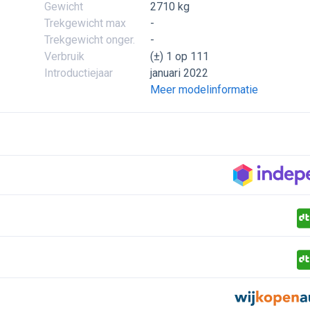
Gewicht
2710 kg
Trekgewicht max
-
Trekgewicht onger.
-
Verbruik
(±) 1 op 111
Introductiejaar
januari 2022
Meer modelinformatie