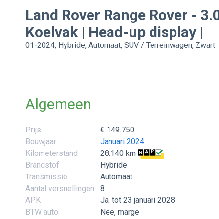
Land Rover
Range Rover
-
3.
Koelvak | Head-up display |
01-2024, Hybride, Automaat, SUV / Terreinwagen, Zwart
Algemeen
Prijs
€ 149.750
Bouwjaar
Januari 2024
Kilometerstand
28.140 km
Brandstof
Hybride
Transmissie
Automaat
Aantal versnellingen
8
APK
Ja, tot 23 januari 2028
BTW auto
Nee, marge