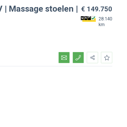
| Massage stoelen |
€ 149.750
28.140
km