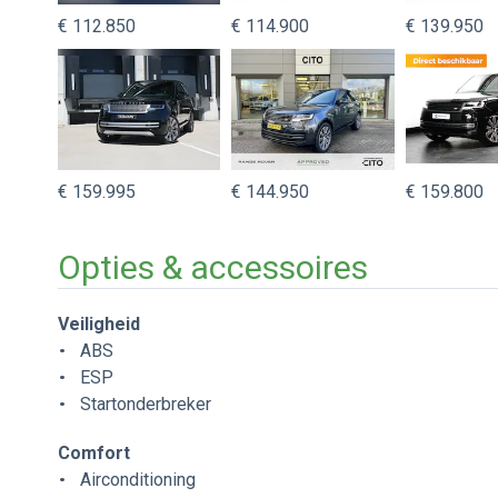
€ 112.850
€ 114.900
€ 139.950
€ 159.995
€ 144.950
€ 159.800
Opties & accessoires
Veiligheid
ABS
ESP
Startonderbreker
Comfort
Airconditioning