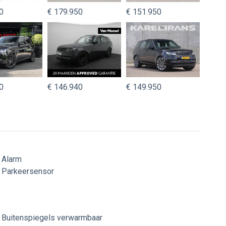
0
€ 179.950
€ 151.950
0
€ 146.940
€ 149.950
Alarm
Parkeersensor
Buitenspiegels verwarmbaar