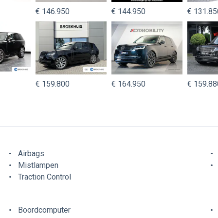
€ 146.950
€ 144.950
€ 131.85
€ 159.800
€ 164.950
€ 159.88
Airbags
Mistlampen
Traction Control
Boordcomputer