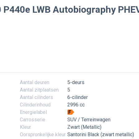
0 P440e LWB Autobiography PHEV 
Aantal deuren
5-deurs
Aantal zitplaatsen
5
Aantal cilinders
6-cilinder
Cilinderinhoud
2996 cc
Energielabel
F
Carrosserie
SUV / Terreinwagen
Kleur
Zwart (Metallic)
Oorspronkelijke kleur
Santorini Black (zwart metallic)