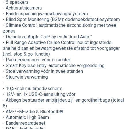
- 6 speakers
- Achteruitrijcamera
- Bandenspanningwaarschuwingssysteem
- Blind Spot Monitoring (BSM): dodehoekdetectiesysteem
- Climate Control, automatische airconditioning met twee
zones
- Draadloze Apple CarPlay en Android Auto™
- Full Range Adaptive Cruise Control: houdt ingestelde
snelheid aan en bewaart gewenste afstand tot voorganger
(incl. stop & go-functie)
- Parkeersensoren vóór en achter
- Smart Keyless Entry: automatische vergrendeling
- Stoelverwarming vóór in twee standen
- Stuurwielverwarming
-
- 10,5-inch multimediascherm
- 12V- en 1x USB-C-aansluiting vóór
- Airbags bestuurder en bijrijder, zij- en gordijnairbags (totaal
8)
- AM-/FM-radio & Bluetooth®
- Automatic High Beam
- Bandenreparatieset
- DAB+ digitale radio