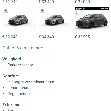
€ 31.740
€ 32.440
€ 25.040
€ 30.040
€ 34.340
€ 33.995
Opties & accessoires
Veiligheid
Parkeersensor
Comfort
In hoogte verstelbaar stuur
Lendesteun
Regensensor
Exterieur
Spoiler