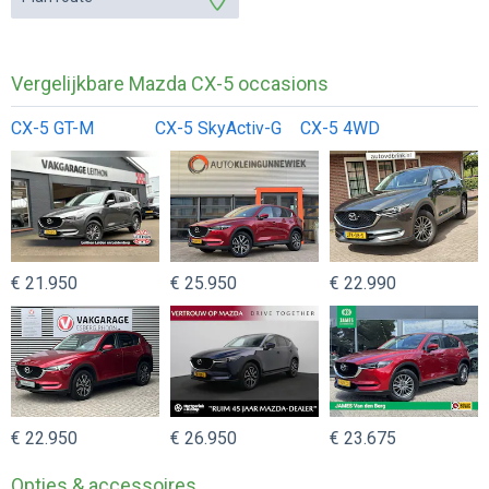
Vergelijkbare Mazda CX-5 occasions
CX-5 GT-M
CX-5 SkyActiv-G
CX-5 4WD
€ 21.950
€ 25.950
€ 22.990
€ 22.950
€ 26.950
€ 23.675
Opties & accessoires