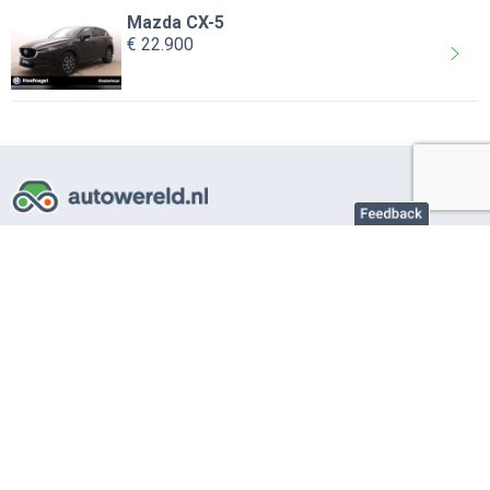
Mazda CX-5
€ 22.900
Over AutoWereld.nl
Adverteren autobedrijven
Adverteren particulier
Support
Veelgestelde vragen
Gebruiksvoorwaarden
Privacy instellingen