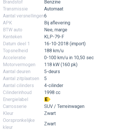
Brandstof
Benzine
Transmissie
Automaat
Aantal versnellingen
6
APK
Bij aflevering
BTW auto
Nee, marge
Kenteken
KLP-79-F
Datum deel 1
16-10-2018 (import)
Topsnelheid
188 km/u
Acceleratie
0-100 km/u in 10,50 sec
Motorvermogen
118 kW (160 pk)
Aantal deuren
5-deurs
Aantal zitplaatsen
5
Aantal cilinders
4-cilinder
Cilinderinhoud
1998 cc
Energielabel
E
Carrosserie
SUV / Terreinwagen
Kleur
Zwart
Oorspronkelijke
Zwart
kleur