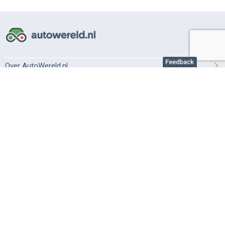
Over AutoWereld.nl
Adverteren autobedrijven
Adverteren particulier
Support
Veelgestelde vragen
Gebruiksvoorwaarden
Privacy instellingen
Privacybeleid
Cookiebeleid
©2026 AutoWereld.nl is onderdeel van
DPG Media
.