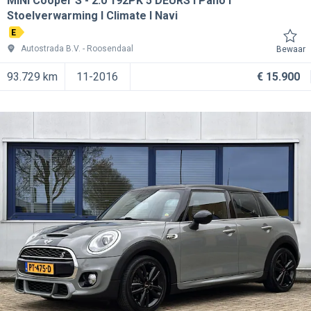
MINI Cooper S
2.0 192PK 5 DEURS I Pano I
Stoelverwarming I Climate I Navi
E
Autostrada B.V.
Roosendaal
Bewaar
93.729 km
11-2016
€ 15.900