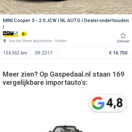
MINI Cooper S
2.0 JCW l NL AUTO l Dealeronderhouden
l
D
Van der Starre Automotive
Ochten
Bewaar
134.362 km
09-2017
€ 16.750
Meer zien? Op Gaspedaal.nl staan 169
vergelijkbare importauto's: