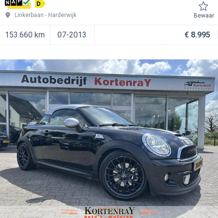
D
Linkerbaan
Harderwijk
Bewaar
153.660 km
07-2013
€ 8.995