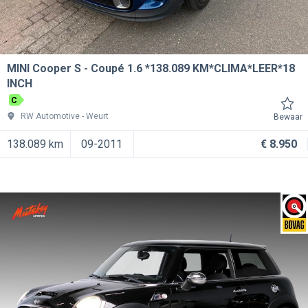
MINI Cooper S
Coupé 1.6 *138.089 KM*CLIMA*LEER*18
INCH
C
RW Automotive
Weurt
Bewaar
138.089 km
09-2011
€ 8.950