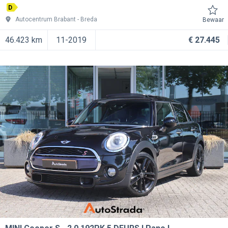
D
Autocentrum Brabant
Breda
Bewaar
46.423 km
11-2019
€ 27.445