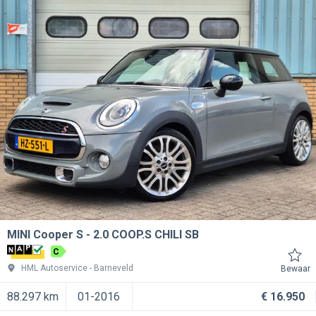
MINI Cooper S
2.0 COOP.S CHILI SB
C
HML Autoservice
Barneveld
Bewaar
88.297 km
01-2016
€ 16.950