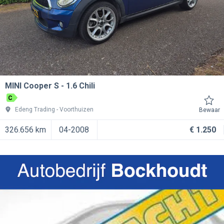
MINI Cooper S
1.6 Chili
C
Edeng Trading
Voorthuizen
Bewaar
326.656 km
04-2008
€ 1.250