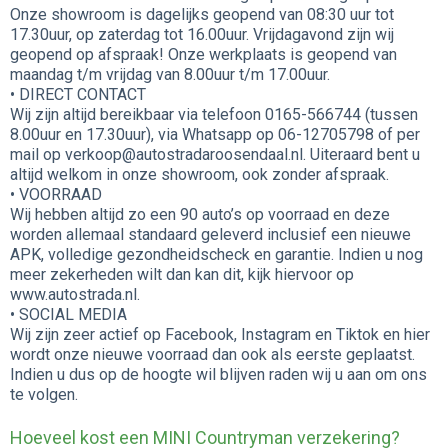
Onze showroom is dagelijks geopend van 08:30 uur tot
17.30uur, op zaterdag tot 16.00uur. Vrijdagavond zijn wij
geopend op afspraak! Onze werkplaats is geopend van
maandag t/m vrijdag van 8.00uur t/m 17.00uur.
• DIRECT CONTACT
Wij zijn altijd bereikbaar via telefoon 0165-566744 (tussen
8.00uur en 17.30uur), via Whatsapp op 06-12705798 of per
mail op verkoop@autostradaroosendaal.nl. Uiteraard bent u
altijd welkom in onze showroom, ook zonder afspraak.
• VOORRAAD
Wij hebben altijd zo een 90 auto’s op voorraad en deze
worden allemaal standaard geleverd inclusief een nieuwe
APK, volledige gezondheidscheck en garantie. Indien u nog
meer zekerheden wilt dan kan dit, kijk hiervoor op
www.autostrada.nl.
• SOCIAL MEDIA
Wij zijn zeer actief op Facebook, Instagram en Tiktok en hier
wordt onze nieuwe voorraad dan ook als eerste geplaatst.
Indien u dus op de hoogte wil blijven raden wij u aan om ons
te volgen.
Hoeveel kost een MINI Countryman verzekering?