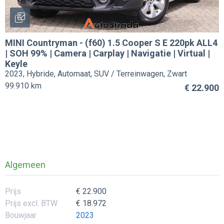
MINI
Countryman
-
(f60) 1.5 Cooper S E 220pk ALL4
| SOH 99% | Camera | Carplay | Navigatie | Virtual |
Keyle
2023, Hybride, Automaat, SUV / Terreinwagen, Zwart
99.910 km
€ 22.900
Algemeen
Prijs
€ 22.900
Prijs excl. BTW
€ 18.972
Bouwjaar
2023