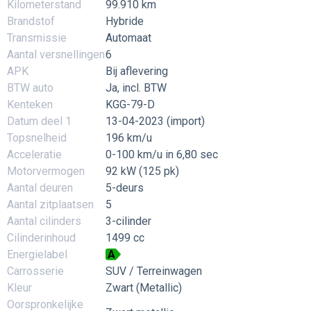
Kilometerstand
99.910 km
Brandstof
Hybride
Transmissie
Automaat
Aantal versnellingen
6
APK
Bij aflevering
BTW auto
Ja, incl. BTW
Kenteken
KGG-79-D
Datum deel 1
13-04-2023 (import)
Topsnelheid
196 km/u
Acceleratie
0-100 km/u in 6,80 sec
Motorvermogen
92 kW (125 pk)
Aantal deuren
5-deurs
Aantal zitplaatsen
5
Aantal cilinders
3-cilinder
Cilinderinhoud
1499 cc
Energielabel
A
Carrosserie
SUV / Terreinwagen
Kleur
Zwart (Metallic)
Oorspronkelijke