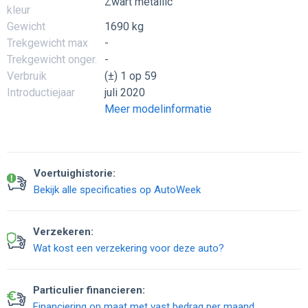
Zwart metallic
kleur
Gewicht
1690 kg
Trekgewicht max
-
Trekgewicht onger.
-
Verbruik
(±) 1 op 59
Introductiejaar
juli 2020
Meer modelinformatie
Voertuighistorie:
Bekijk alle specificaties op AutoWeek
Verzekeren:
Wat kost een verzekering voor deze auto?
Particulier financieren:
Financiering op maat met vast bedrag per maand