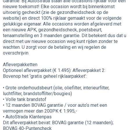
Garantie: Bij AutoStrada staan alle occasions rijklaar voor een
nieuwe toekomst! Elke occasion wordt bij binnenkomst
uitvoerig gecheckt (zie de gezondheidscheck op de
website) en direct 100% rijklaar gemaakt voor de volgende
gelukkige eigenaar. Alle occasions worden afgeleverd met
een nieuwe APK, gezondheidscheck, poetsbeurt,
tenaamstelling en 3 maanden garantie. Dit betekent dus dat u
direct met uw nieuwe occasion weg kunt rijden zonder te
wachten. U zorgt voor de betaling en wij regelen de
overschrijvin
Afleverpakketten
Optioneel afleverpakket (€ 1.495): Afleverpakket 2:
Bovenop het ‘gratis geheel rijklaarpakket’:
• Grote onderhoudsbeurt (olie, oliefilter, interieurfilter,
luchtfilter, brandstoffilter/bougies)
• Volle tank brandstof
• 12 maanden BOVAG garantie / voor auto’s met een
vermogen meer dan 200PK € 1.995,-
• AutoStrada Klantenpas
Dit afleverpakket bevat: BOVAG garantie (12 maanden);
BOVAG 40-Puntencheck