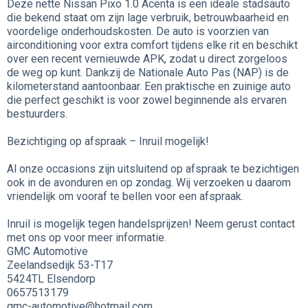
Deze nette Nissan Pixo 1.0 Acenta is een ideale stadsauto
die bekend staat om zijn lage verbruik, betrouwbaarheid en
voordelige onderhoudskosten. De auto is voorzien van
airconditioning voor extra comfort tijdens elke rit en beschikt
over een recent vernieuwde APK, zodat u direct zorgeloos
de weg op kunt. Dankzij de Nationale Auto Pas (NAP) is de
kilometerstand aantoonbaar. Een praktische en zuinige auto
die perfect geschikt is voor zowel beginnende als ervaren
bestuurders.
Bezichtiging op afspraak – Inruil mogelijk!
Al onze occasions zijn uitsluitend op afspraak te bezichtigen
ook in de avonduren en op zondag. Wij verzoeken u daarom
vriendelijk om vooraf te bellen voor een afspraak.
Inruil is mogelijk tegen handelsprijzen! Neem gerust contact
met ons op voor meer informatie.
GMC Automotive
Zeelandsedijk 53-T17
5424TL Elsendorp
0657513179
gmc-automotive@hotmail.com