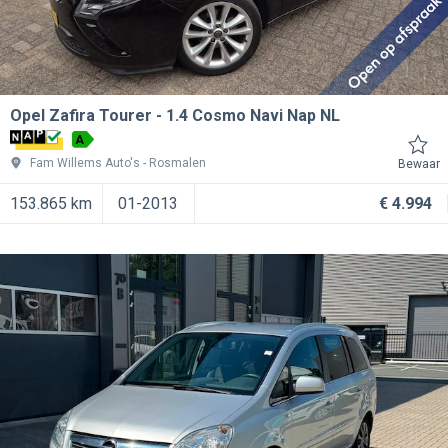
Opel Zafira Tourer
1.4 Cosmo Navi Nap NL
A
Fam Willems Auto's
Rosmalen
Bewaar
153.865 km
01-2013
€ 4.994