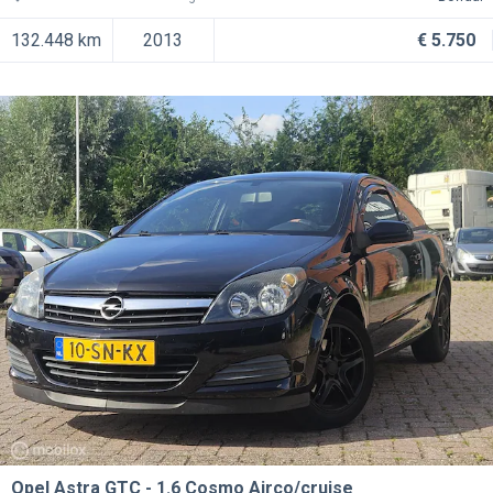
132.448 km
2013
€ 5.750
Opel Astra GTC
1.6 Cosmo Airco/cruise