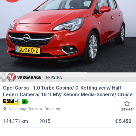
Opel Corsa
1.0 Turbo Cosmo/ D-Ketting verv/ Half-
Leder/ Camera/ 16'' LMV/ Xenon/ Media-Scherm/ Cruise
A
Vakgarage Terpstra
Drachten
Bewaar
144.371 km
2015
€ 5.450