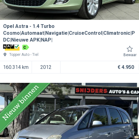
Opel Astra
1.4 Turbo
Cosmo|Automaat|Navigatie|CruiseControl|Climatronic|P
DC|Nieuwe APK|NAP|
C
Topper Auto
Tiel
Bewaar
160.314 km
2012
€ 4.950