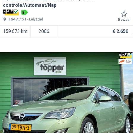
controle/Automaat/Nap
B
F&A Auto's
Lelystad
Bewaar
159.673 km
2006
€ 2.650