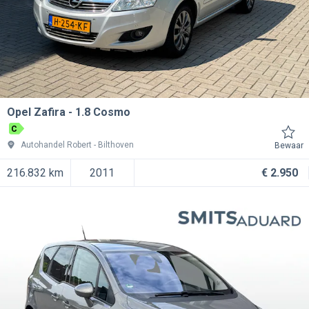
Opel Zafira
1.8 Cosmo
C
Autohandel Robert
Bilthoven
Bewaar
216.832 km
2011
€ 2.950