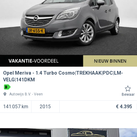
Opel Meriva
1.4 Turbo Cosmo|TREKHAAK|PDC|LM-
VELG|141DKM
B
Autowijs B.V.
Veen
Bewaar
141.057 km
2015
€ 4.395