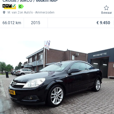
CRUISE / AIRCO / 66dkm NAP
C
M. van Zon Auto's
Ammerzoden
Bewaar
66.012 km
2015
€ 9.450