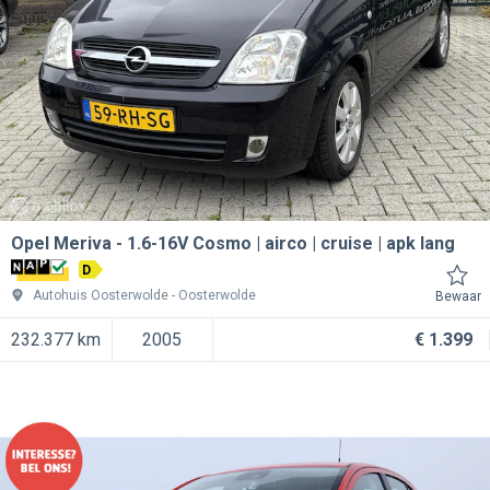
Opel Meriva
1.6-16V Cosmo | airco | cruise | apk lang
D
Autohuis Oosterwolde
Oosterwolde
Bewaar
232.377 km
2005
€ 1.399