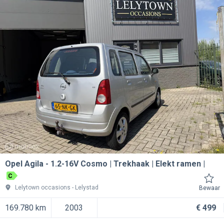
Opel Agila
1.2-16V Cosmo | Trekhaak | Elekt ramen |
C
Lelytown occasions
Lelystad
Bewaar
169.780 km
2003
€ 499