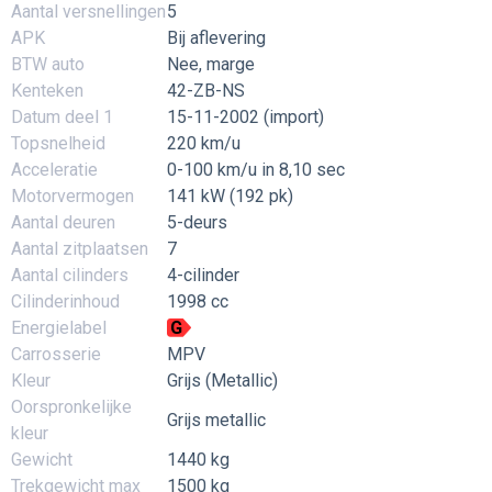
Aantal versnellingen
5
APK
Bij aflevering
BTW auto
Nee, marge
Kenteken
42-ZB-NS
Datum deel 1
15-11-2002 (import)
Topsnelheid
220 km/u
Acceleratie
0-100 km/u in 8,10 sec
Motorvermogen
141 kW (192 pk)
Aantal deuren
5-deurs
Aantal zitplaatsen
7
Aantal cilinders
4-cilinder
Cilinderinhoud
1998 cc
Energielabel
G
Carrosserie
MPV
Kleur
Grijs (Metallic)
Oorspronkelijke
Grijs metallic
kleur
Gewicht
1440 kg
Trekgewicht max
1500 kg