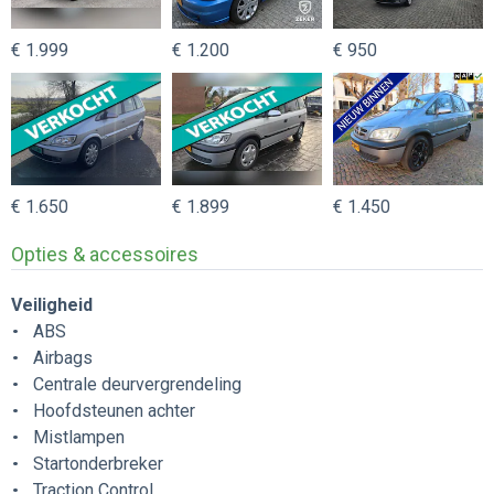
€ 1.999
€ 1.200
€ 950
€ 1.650
€ 1.899
€ 1.450
Opties & accessoires
Veiligheid
ABS
Airbags
Centrale deurvergrendeling
Hoofdsteunen achter
Mistlampen
Startonderbreker
Traction Control